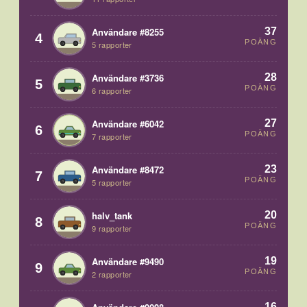
37
Användare #8255
4
POÄNG
5 rapporter
28
Användare #3736
5
POÄNG
6 rapporter
27
Användare #6042
6
POÄNG
7 rapporter
23
Användare #8472
7
POÄNG
5 rapporter
20
halv_tank
8
POÄNG
9 rapporter
19
Användare #9490
9
POÄNG
2 rapporter
16