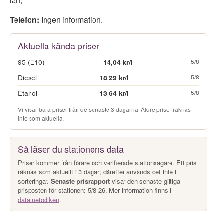
län
,
Telefon:
Ingen information.
Aktuella kända priser
95 (E10)
14,04 kr/l
5/8
Diesel
18,29 kr/l
5/8
Etanol
13,64 kr/l
5/8
Vi visar bara priser från de senaste 3 dagarna. Äldre priser räknas
inte som aktuella.
Så läser du stationens data
Priser kommer från förare och verifierade stationsägare. Ett pris
räknas som aktuellt i 3 dagar; därefter används det inte i
sorteringar.
Senaste prisrapport
visar den senaste giltiga
prisposten för stationen: 5/8-26. Mer information finns i
datametodiken
.