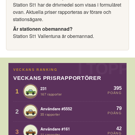
Station St1 har de drivmedel som visas i formuläret
ovan. Aktuella priser rapporteras av förare och
stationsägare.
Är stationen obemannad?
Station St1 Vallentuna är obemannad.
VECKANS RANKING
VECKANS PRISRAPPORTÖRER
395
231
1
POÄNG
167 rapporter
79
Användare #5552
2
POÄNG
35 rapporter
42
Användare #161
3
POÄNG
11 rapporter