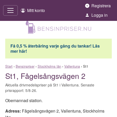
Hoppa till innehåll
Registrera
Mitt konto
Logga in
Få 0,5 % återbäring varje gång du tankar! Läs
mer här!
Start
›
Bensinpriser
›
Stockholms län
›
Vallentuna
›
St1
St1, Fågelsångsvägen 2
Aktuella drivmedelspriser på St1 i Vallentuna. Senaste
prisrapport: 5/8-26.
Obemannad station.
Adress:
Fågelsångsvägen 2
,
Vallentuna
,
Stockholms