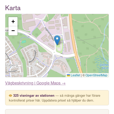
Karta
+
−
Leaflet
|
©
OpenStreetMap
Vägbeskrivning i Google Maps →
325 visningar av stationen
— så många gånger har förare
kontrollerat priser här. Uppdatera priset så hjälper du dem.