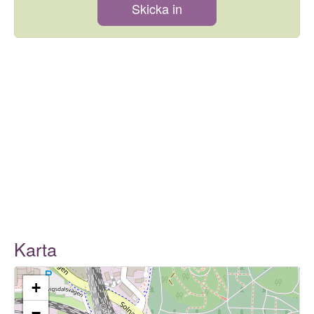
Skicka in
Karta
+
−