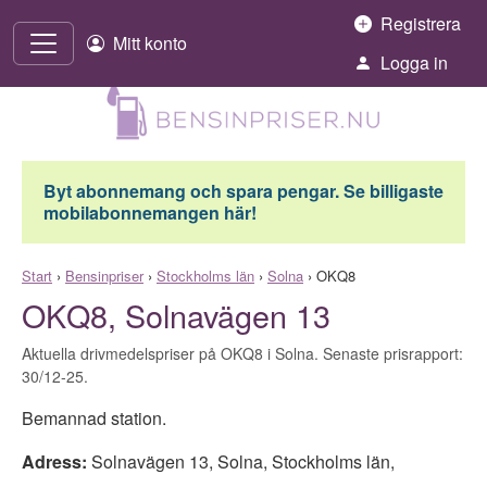
Hoppa till innehåll
Registrera
Mitt konto
Logga in
Byt abonnemang och spara pengar. Se billigaste
mobilabonnemangen här!
Start
›
Bensinpriser
›
Stockholms län
›
Solna
›
OKQ8
OKQ8, Solnavägen 13
Aktuella drivmedelspriser på OKQ8 i Solna. Senaste prisrapport:
30/12-25.
Bemannad station.
Adress:
Solnavägen 13
,
Solna
,
Stockholms län
,