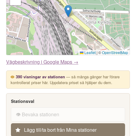
Leaflet
|
©
OpenStreetMap
Vägbeskrivning i Google Maps →
390 visningar av stationen
— så många gånger har förare
kontrollerat priser här. Uppdatera priset så hjälper du dem.
Stationsval
👁️ Bevaka stationen
Lägg till/ta bort från Mina stationer