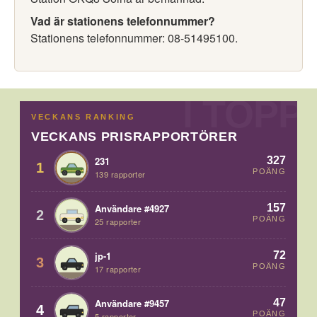
Vad är stationens telefonnummer?
Stationens telefonnummer: 08-51495100.
VECKANS RANKING
VECKANS PRISRAPPORTÖRER
327
231
1
POÄNG
139 rapporter
157
Användare #4927
2
POÄNG
25 rapporter
72
jp-1
3
POÄNG
17 rapporter
47
Användare #9457
4
POÄNG
5 rapporter