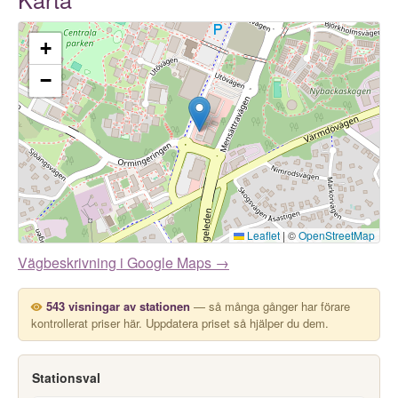
+
−
Leaflet
|
©
OpenStreetMap
Vägbeskrivning i Google Maps →
543 visningar av stationen
— så många gånger har förare
kontrollerat priser här. Uppdatera priset så hjälper du dem.
Stationsval