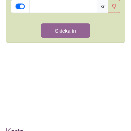
kr
Skicka in
Karta