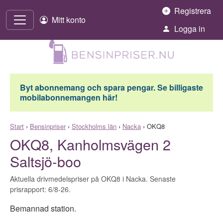
Hoppa till innehåll
Registrera
Mitt konto
Logga in
Byt abonnemang och spara pengar. Se billigaste
mobilabonnemangen här!
Start
›
Bensinpriser
›
Stockholms län
›
Nacka
›
OKQ8
OKQ8, Kanholmsvägen 2
Saltsjö-boo
Aktuella drivmedelspriser på OKQ8 i Nacka. Senaste
prisrapport: 6/8-26.
Bemannad station.