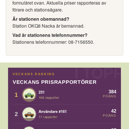
formuläret ovan. Aktuella priser rapporteras av
förare och stationsägare.
Är stationen obemannad?
Station OKQ8 Nacka är bemannad.
Vad är stationens telefonnummer?
Stationens telefonnummer: 08-7156550.
VECKANS RANKING
VECKANS PRISRAPPORTÖRER
384
231
1
POÄNG
166 rapporter
42
Användare #161
2
POÄNG
11 rapporter