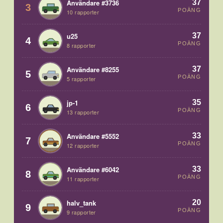
37
Användare #3736
3
POÄNG
10 rapporter
37
u25
4
POÄNG
8 rapporter
37
Användare #8255
5
POÄNG
5 rapporter
35
jp-1
6
POÄNG
13 rapporter
33
Användare #5552
7
POÄNG
12 rapporter
33
Användare #6042
8
POÄNG
11 rapporter
20
halv_tank
9
POÄNG
9 rapporter