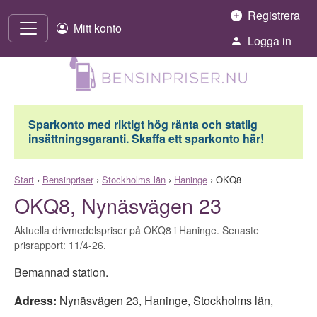
Hoppa till innehåll
Registrera
Mitt konto
Logga in
Sparkonto med riktigt hög ränta och statlig
insättningsgaranti. Skaffa ett sparkonto här!
Start
›
Bensinpriser
›
Stockholms län
›
Haninge
›
OKQ8
OKQ8, Nynäsvägen 23
Aktuella drivmedelspriser på OKQ8 i Haninge. Senaste
prisrapport: 11/4-26.
Bemannad station.
Adress:
Nynäsvägen 23
,
Haninge
,
Stockholms län
,