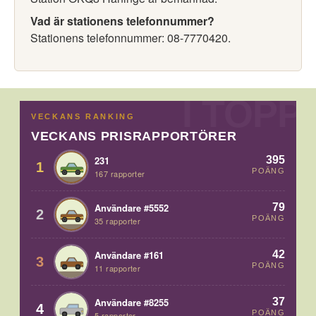
Vad är stationens telefonnummer?
Stationens telefonnummer: 08-7770420.
VECKANS RANKING
VECKANS PRISRAPPORTÖRER
395
231
1
POÄNG
167 rapporter
79
Användare #5552
2
POÄNG
35 rapporter
42
Användare #161
3
POÄNG
11 rapporter
37
Användare #8255
4
POÄNG
5 rapporter