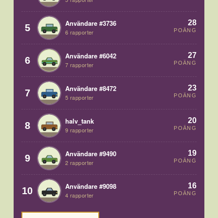
28
Användare #3736
5
POÄNG
6 rapporter
27
Användare #6042
6
POÄNG
7 rapporter
23
Användare #8472
7
POÄNG
5 rapporter
20
halv_tank
8
POÄNG
9 rapporter
19
Användare #9490
9
POÄNG
2 rapporter
16
Användare #9098
10
POÄNG
4 rapporter