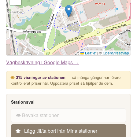
Leaflet
|
©
OpenStreetMap
Vägbeskrivning i Google Maps →
315 visningar av stationen
— så många gånger har förare
kontrollerat priser här. Uppdatera priset så hjälper du dem.
Stationsval
👁️ Bevaka stationen
Lägg till/ta bort från Mina stationer