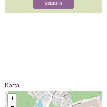
Skicka in
Karta
+
−