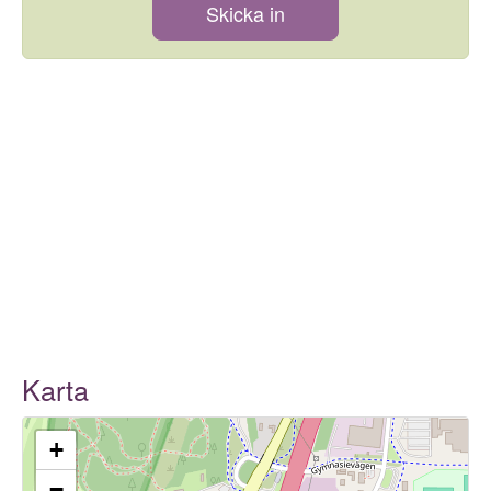
Skicka in
Karta
+
−