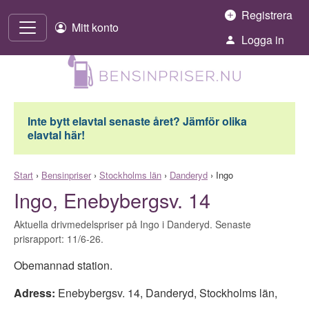
Hoppa till innehåll
Registrera
Mitt konto
Logga in
Inte bytt elavtal senaste året? Jämför olika
elavtal här!
Start
›
Bensinpriser
›
Stockholms län
›
Danderyd
›
Ingo
Ingo, Enebybergsv. 14
Aktuella drivmedelspriser på Ingo i Danderyd. Senaste
prisrapport: 11/6-26.
Obemannad station.
Adress:
Enebybergsv. 14
,
Danderyd
,
Stockholms län
,