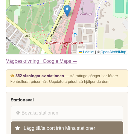
Leaflet
|
©
OpenStreetMap
Vägbeskrivning i Google Maps →
352 visningar av stationen
— så många gånger har förare
kontrollerat priser här. Uppdatera priset så hjälper du dem.
Stationsval
👁️ Bevaka stationen
Lägg till/ta bort från Mina stationer