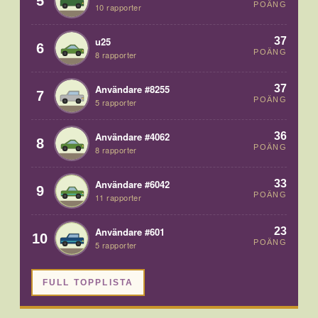
5
POÄNG
10 rapporter
37
u25
6
POÄNG
8 rapporter
37
Användare #8255
7
POÄNG
5 rapporter
36
Användare #4062
8
POÄNG
8 rapporter
33
Användare #6042
9
POÄNG
11 rapporter
23
Användare #601
10
POÄNG
5 rapporter
FULL TOPPLISTA