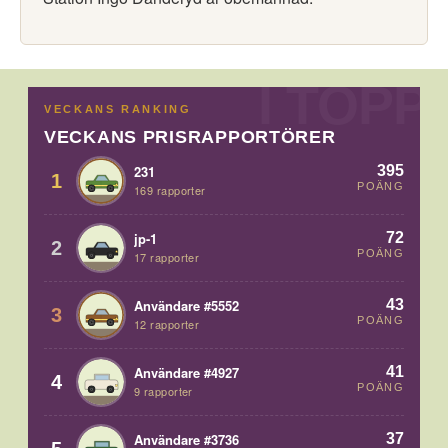
VECKANS RANKING
VECKANS PRISRAPPORTÖRER
395
231
1
POÄNG
169 rapporter
72
jp-1
2
POÄNG
17 rapporter
43
Användare #5552
3
POÄNG
12 rapporter
41
Användare #4927
4
POÄNG
9 rapporter
37
Användare #3736