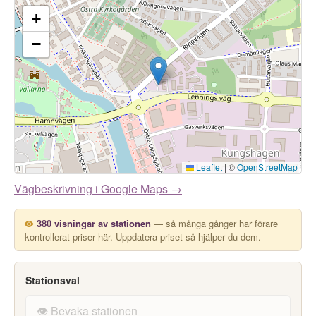
+
−
Leaflet
|
©
OpenStreetMap
Vägbeskrivning i Google Maps →
380 visningar av stationen
— så många gånger har förare
kontrollerat priser här. Uppdatera priset så hjälper du dem.
Stationsval
👁️ Bevaka stationen