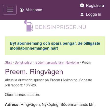
Hoppa till innehåll
Registrera
Mitt konto
Logga in
Byt abonnemang och spara pengar. Se billigaste
mobilabonnemangen här!
Start
›
Bensinpriser
›
Södermanlands län
›
Nyköping
›
Preem
Preem, Ringvägen
Aktuella drivmedelspriser på Preem i Nyköping. Senaste
prisrapport: 13/7-26.
Obemannad station.
Adress:
Ringvägen
,
Nyköping
,
Södermanlands län
,