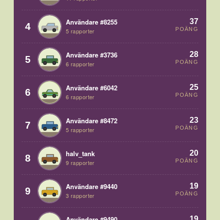
37
Användare #8255
4
POÄNG
5 rapporter
28
Användare #3736
5
POÄNG
6 rapporter
25
Användare #6042
6
POÄNG
6 rapporter
23
Användare #8472
7
POÄNG
5 rapporter
20
halv_tank
8
POÄNG
9 rapporter
19
Användare #9440
9
POÄNG
3 rapporter
19
Användare #9490