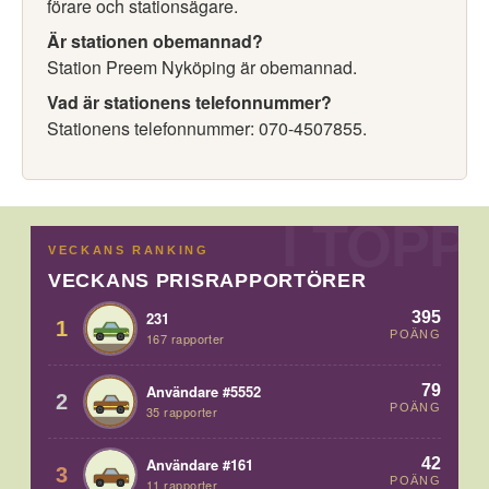
förare och stationsägare.
Är stationen obemannad?
Station Preem Nyköping är obemannad.
Vad är stationens telefonnummer?
Stationens telefonnummer: 070-4507855.
VECKANS RANKING
VECKANS PRISRAPPORTÖRER
395
231
1
POÄNG
167 rapporter
79
Användare #5552
2
POÄNG
35 rapporter
42
Användare #161
3
POÄNG
11 rapporter