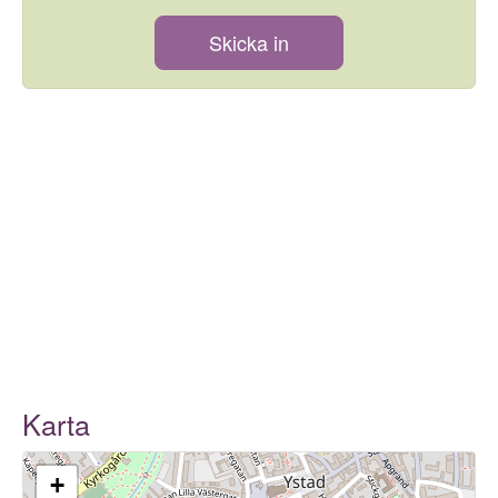
Skicka in
Karta
+