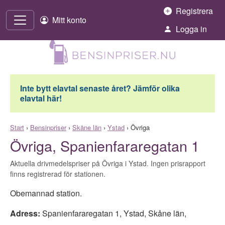
Hoppa till innehåll
Registrera
Mitt konto
Logga in
Inte bytt elavtal senaste året? Jämför olika
elavtal här!
Start
›
Bensinpriser
›
Skåne län
›
Ystad
›
Övriga
Övriga, Spanienfararegatan 1
Aktuella drivmedelspriser på Övriga i Ystad. Ingen prisrapport
finns registrerad för stationen.
Obemannad station.
Adress:
Spanienfararegatan 1
,
Ystad
,
Skåne län
,