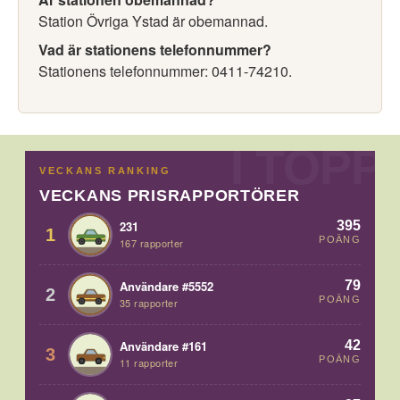
Station Övriga Ystad är obemannad.
Vad är stationens telefonnummer?
Stationens telefonnummer: 0411-74210.
VECKANS RANKING
VECKANS PRISRAPPORTÖRER
395
231
1
POÄNG
167 rapporter
79
Användare #5552
2
POÄNG
35 rapporter
42
Användare #161
3
POÄNG
11 rapporter