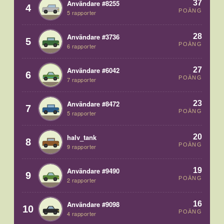
37
Användare #8255
4
POÄNG
5 rapporter
28
Användare #3736
5
POÄNG
6 rapporter
27
Användare #6042
6
POÄNG
7 rapporter
23
Användare #8472
7
POÄNG
5 rapporter
20
halv_tank
8
POÄNG
9 rapporter
19
Användare #9490
9
POÄNG
2 rapporter
16
Användare #9098
10
POÄNG
4 rapporter