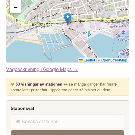
−
Leaflet
|
©
OpenStreetMap
Vägbeskrivning i Google Maps →
53 visningar av stationen
— så många gånger har förare
kontrollerat priser här. Uppdatera priset så hjälper du dem.
Stationsval
👁️ Bevaka stationen