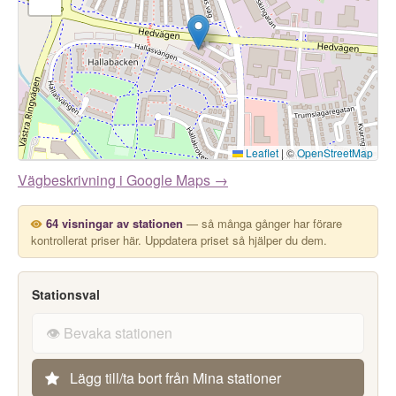
Leaflet
|
©
OpenStreetMap
Vägbeskrivning i Google Maps →
64 visningar av stationen
— så många gånger har förare
kontrollerat priser här. Uppdatera priset så hjälper du dem.
Stationsval
👁️ Bevaka stationen
Lägg till/ta bort från Mina stationer