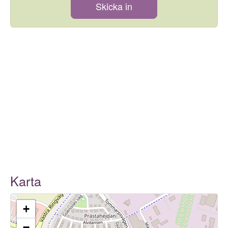
Skicka in
Karta
+
−