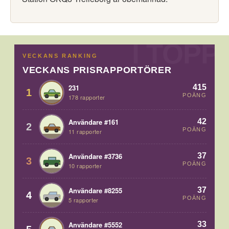
VECKANS RANKING
VECKANS PRISRAPPORTÖRER
415
231
1
POÄNG
178 rapporter
42
Användare #161
2
POÄNG
11 rapporter
37
Användare #3736
3
POÄNG
10 rapporter
37
Användare #8255
4
POÄNG
5 rapporter
33
Användare #5552