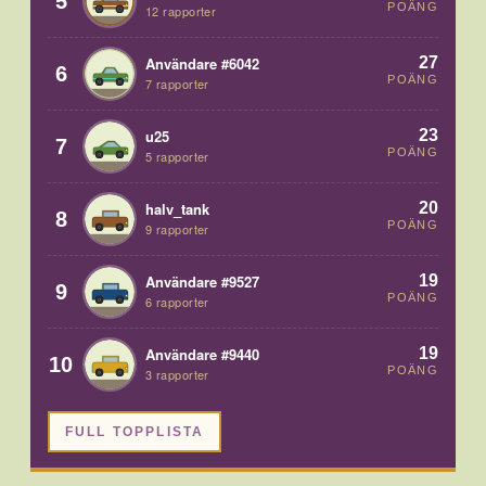
5
POÄNG
12 rapporter
27
Användare #6042
6
POÄNG
7 rapporter
23
u25
7
POÄNG
5 rapporter
20
halv_tank
8
POÄNG
9 rapporter
19
Användare #9527
9
POÄNG
6 rapporter
19
Användare #9440
10
POÄNG
3 rapporter
FULL TOPPLISTA