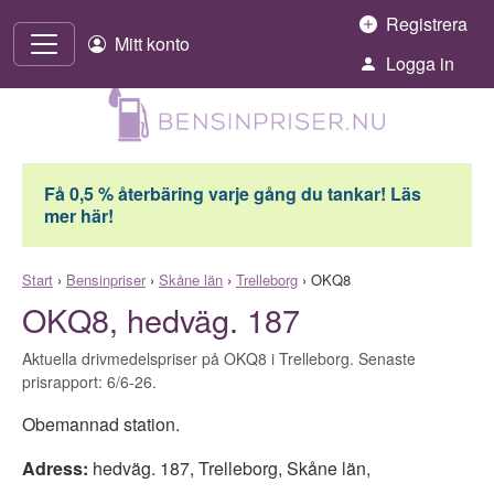
Hoppa till innehåll
Registrera
Mitt konto
Logga in
Få 0,5 % återbäring varje gång du tankar! Läs
mer här!
Start
›
Bensinpriser
›
Skåne län
›
Trelleborg
›
OKQ8
OKQ8, hedväg. 187
Aktuella drivmedelspriser på OKQ8 i Trelleborg. Senaste
prisrapport: 6/6-26.
Obemannad station.
Adress:
hedväg. 187
,
Trelleborg
,
Skåne län
,