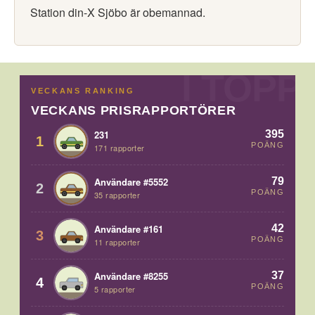
Station din-X Sjöbo är obemannad.
VECKANS RANKING
VECKANS PRISRAPPORTÖRER
395
231
1
POÄNG
171 rapporter
79
Användare #5552
2
POÄNG
35 rapporter
42
Användare #161
3
POÄNG
11 rapporter
37
Användare #8255
4
POÄNG
5 rapporter