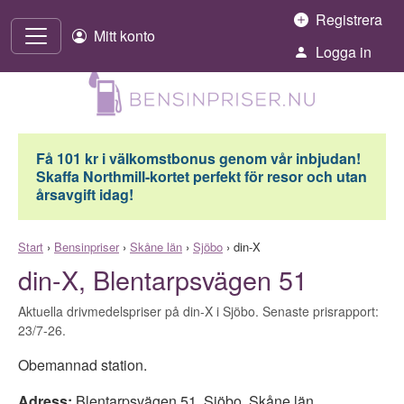
Hoppa till innehåll
Registrera
Mitt konto
Logga in
Få 101 kr i välkomstbonus genom vår inbjudan!
Skaffa Northmill-kortet perfekt för resor och utan
årsavgift idag!
Start
›
Bensinpriser
›
Skåne län
›
Sjöbo
›
din-X
din-X, Blentarpsvägen 51
Aktuella drivmedelspriser på din-X i Sjöbo. Senaste prisrapport:
23/7-26.
Obemannad station.
Adress:
Blentarpsvägen 51
,
Sjöbo
,
Skåne län
,