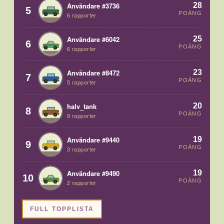
28
Användare #3736
5
POÄNG
6 rapporter
25
Användare #6042
6
POÄNG
6 rapporter
23
Användare #8472
7
POÄNG
5 rapporter
20
halv_tank
8
POÄNG
9 rapporter
19
Användare #9440
9
POÄNG
3 rapporter
19
Användare #9490
10
POÄNG
2 rapporter
FULL TOPPLISTA