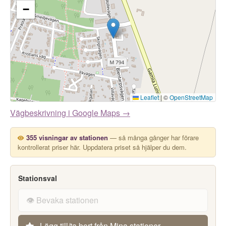
−
Leaflet
|
©
OpenStreetMap
Vägbeskrivning i Google Maps →
355 visningar av stationen
— så många gånger har förare
kontrollerat priser här. Uppdatera priset så hjälper du dem.
Stationsval
👁️ Bevaka stationen
Lägg till/ta bort från Mina stationer