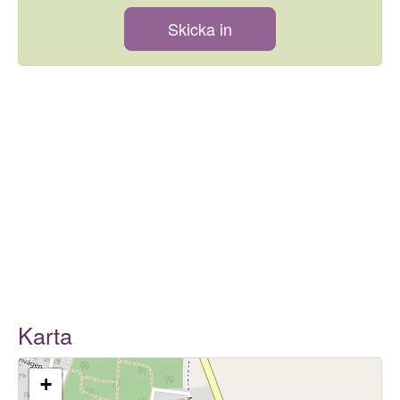
Skicka in
Karta
+