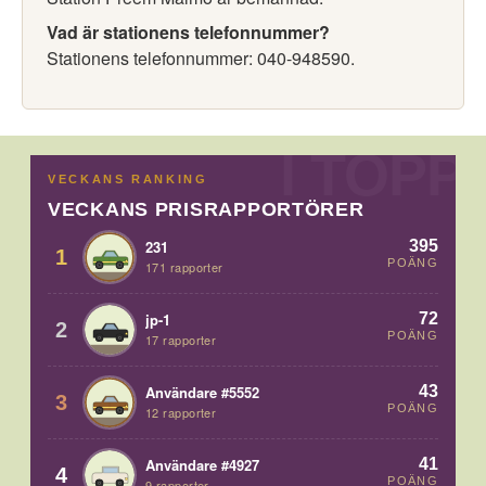
Vad är stationens telefonnummer?
Stationens telefonnummer: 040-948590.
VECKANS RANKING
VECKANS PRISRAPPORTÖRER
395
231
1
POÄNG
171 rapporter
72
jp-1
2
POÄNG
17 rapporter
43
Användare #5552
3
POÄNG
12 rapporter
41
Användare #4927
4
POÄNG
9 rapporter