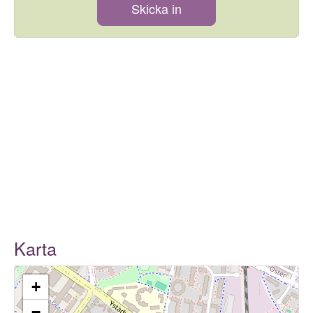
Skicka in
Karta
+
−