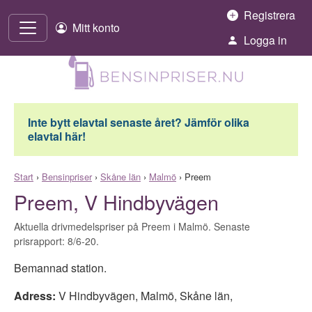
Hoppa till innehåll
Registrera
Mitt konto
Logga in
Inte bytt elavtal senaste året? Jämför olika
elavtal här!
Start
›
Bensinpriser
›
Skåne län
›
Malmö
›
Preem
Preem, V Hindbyvägen
Aktuella drivmedelspriser på Preem i Malmö. Senaste
prisrapport: 8/6-20.
Bemannad station.
Adress:
V Hindbyvägen
,
Malmö
,
Skåne län
,