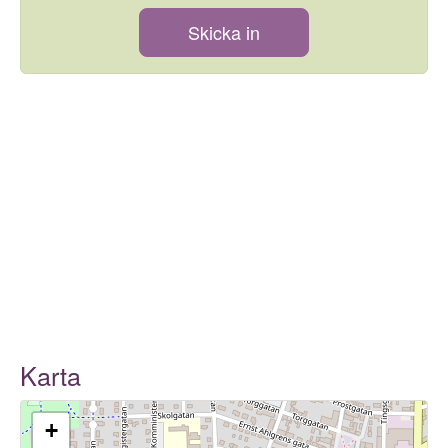
Skicka in
Karta
+