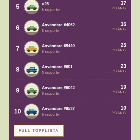
37
u25
5
POÄNG
8 rapporter
36
Användare #4062
6
POÄNG
8 rapporter
25
Användare #9440
7
POÄNG
6 rapporter
23
Användare #601
8
POÄNG
5 rapporter
19
Användare #6042
9
POÄNG
8 rapporter
19
Användare #9527
10
POÄNG
6 rapporter
FULL TOPPLISTA