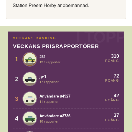
Station Preem Hörby är obemannad.
VECKANS RANKING
VECKANS PRISRAPPORTÖRER
310
231
1
POÄNG
127 rapporter
72
jp-1
2
POÄNG
17 rapporter
42
Användare #4927
3
POÄNG
11 rapporter
37
Användare #3736
4
POÄNG
10 rapporter