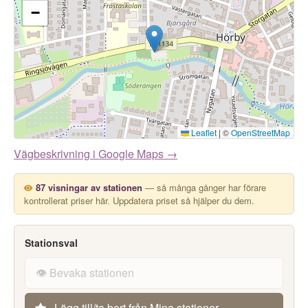
−
Leaflet
|
©
OpenStreetMap
Vägbeskrivning i Google Maps →
87 visningar av stationen
— så många gånger har förare
kontrollerat priser här. Uppdatera priset så hjälper du dem.
Stationsval
👁️ Bevaka stationen
Lägg till/ta bort från Mina stationer