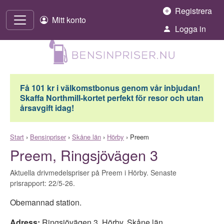
Hoppa till innehåll
Registrera
Mitt konto
Logga in
Få 101 kr i välkomstbonus genom vår inbjudan!
Skaffa Northmill-kortet perfekt för resor och utan
årsavgift idag!
Start
›
Bensinpriser
›
Skåne län
›
Hörby
›
Preem
Preem, Ringsjövägen 3
Aktuella drivmedelspriser på Preem i Hörby. Senaste
prisrapport: 22/5-26.
Obemannad station.
Adress:
Ringsjövägen 3
,
Hörby
,
Skåne län
,