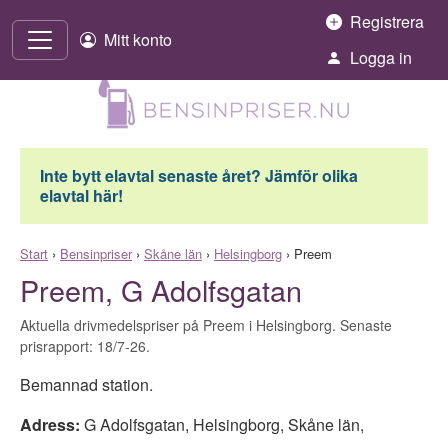
Hoppa till innehåll
Registrera
Mitt konto
Logga in
Inte bytt elavtal senaste året? Jämför olika
elavtal här!
Start
›
Bensinpriser
›
Skåne län
›
Helsingborg
›
Preem
Preem, G Adolfsgatan
Aktuella drivmedelspriser på Preem i Helsingborg. Senaste
prisrapport: 18/7-26.
Bemannad station.
Adress:
G Adolfsgatan
,
Helsingborg
,
Skåne län
,