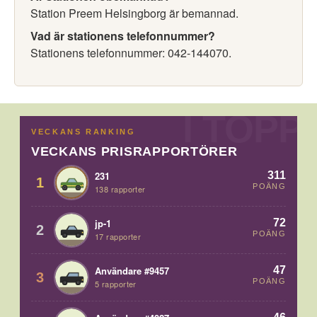
Station Preem Helsingborg är bemannad.
Vad är stationens telefonnummer?
Stationens telefonnummer: 042-144070.
VECKANS RANKING
VECKANS PRISRAPPORTÖRER
311
231
1
POÄNG
138 rapporter
72
jp-1
2
POÄNG
17 rapporter
47
Användare #9457
3
POÄNG
5 rapporter