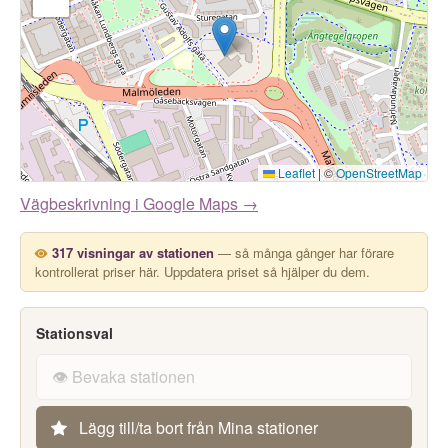
Leaflet
|
©
OpenStreetMap
Vägbeskrivning i Google Maps →
317 visningar av stationen
— så många gånger har förare
kontrollerat priser här. Uppdatera priset så hjälper du dem.
Stationsval
👁️ Bevaka stationen
Lägg till/ta bort från Mina stationer