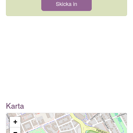
Skicka in
Karta
+
−