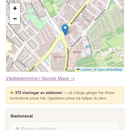
+
−
Leaflet
|
©
OpenStreetMap
Vägbeskrivning i Google Maps →
375 visningar av stationen
— så många gånger har förare
kontrollerat priser här. Uppdatera priset så hjälper du dem.
Stationsval
👁️ Bevaka stationen