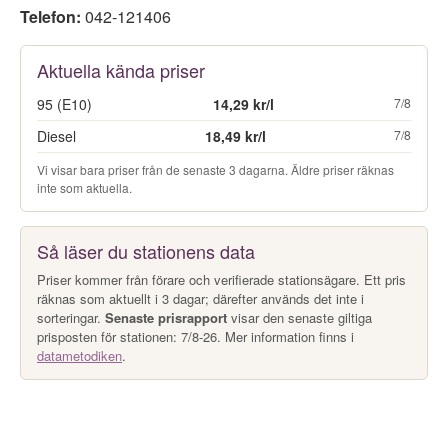
Telefon:
042-121406
Aktuella kända priser
95 (E10)
14,29 kr/l
7/8
Diesel
18,49 kr/l
7/8
Vi visar bara priser från de senaste 3 dagarna. Äldre priser räknas
inte som aktuella.
Så läser du stationens data
Priser kommer från förare och verifierade stationsägare. Ett pris
räknas som aktuellt i 3 dagar; därefter används det inte i
sorteringar.
Senaste prisrapport
visar den senaste giltiga
prisposten för stationen: 7/8-26. Mer information finns i
datametodiken
.