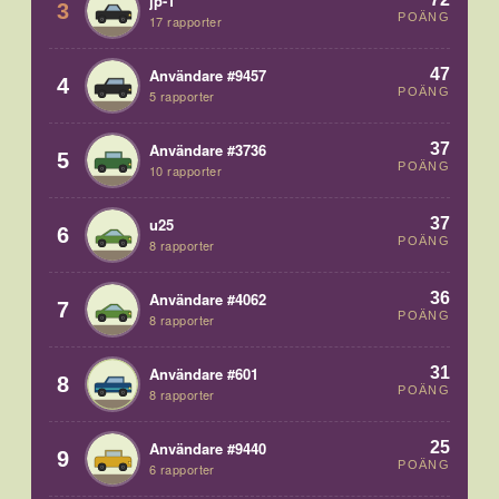
jp-1
3
POÄNG
17 rapporter
47
Användare #9457
4
POÄNG
5 rapporter
37
Användare #3736
5
POÄNG
10 rapporter
37
u25
6
POÄNG
8 rapporter
36
Användare #4062
7
POÄNG
8 rapporter
31
Användare #601
8
POÄNG
8 rapporter
25
Användare #9440
9
POÄNG
6 rapporter