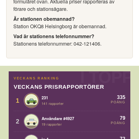
formuläret ovan. Aktuella priser rapporteras av
förare och stationsägare.
Är stationen obemannad?
Station OKQ8 Helsingborg är obemannad.
Vad är stationens telefonnummer?
Stationens telefonnummer: 042-121406.
VECKANS RANKING
VECKANS PRISRAPPORTÖRER
335
231
1
POÄNG
141 rapporter
79
Användare #4927
2
POÄNG
19 rapporter
72