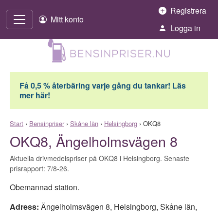
Hoppa till innehåll
Registrera
Mitt konto
Logga in
Få 0,5 % återbäring varje gång du tankar! Läs
mer här!
Start
›
Bensinpriser
›
Skåne län
›
Helsingborg
›
OKQ8
OKQ8, Ängelholmsvägen 8
Aktuella drivmedelspriser på OKQ8 i Helsingborg. Senaste
prisrapport: 7/8-26.
Obemannad station.
Adress:
Ängelholmsvägen 8
,
Helsingborg
,
Skåne län
,