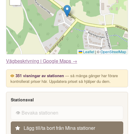
Leaflet
|
©
OpenStreetMap
Vägbeskrivning i Google Maps →
351 visningar av stationen
— så många gånger har förare
kontrollerat priser här. Uppdatera priset så hjälper du dem.
Stationsval
👁️ Bevaka stationen
Lägg till/ta bort från Mina stationer