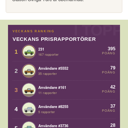
VECKANS RANKING
VECKANS PRISRAPPORTÖRER
395
231
1
POÄNG
167 rapporter
79
Användare #5552
2
POÄNG
35 rapporter
42
Användare #161
3
POÄNG
11 rapporter
37
Användare #8255
4
POÄNG
5 rapporter
28
Användare #3736