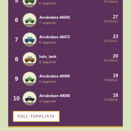
5
POÄNG
6 rapporter
27
Användare #6042
6
POÄNG
7 rapporter
23
Användare #8472
7
POÄNG
5 rapporter
20
halv_tank
8
POÄNG
9 rapporter
19
Användare #9490
9
POÄNG
2 rapporter
16
Användare #9098
10
POÄNG
4 rapporter
FULL TOPPLISTA