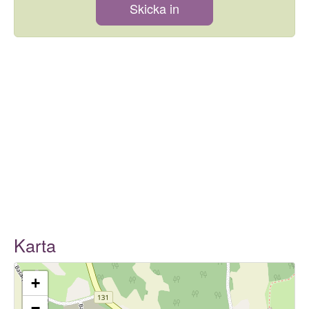
Skicka in
Karta
+
−