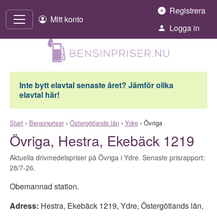
Hoppa till innehåll
Registrera
Mitt konto
Logga in
Inte bytt elavtal senaste året? Jämför olika
elavtal här!
Start
›
Bensinpriser
›
Östergötlands län
›
Ydre
›
Övriga
Övriga, Hestra, Ekebäck 1219
Aktuella drivmedelspriser på Övriga i Ydre. Senaste prisrapport:
28/7-26.
Obemannad station.
Adress:
Hestra, Ekebäck 1219
,
Ydre
,
Östergötlands län
,