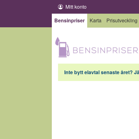
Hoppa till innehåll
Mitt konto
Bensinpriser
Karta
Prisutveckling
Inte bytt elavtal senaste året? J