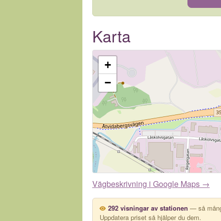
Karta
+
−
Vägbeskrivning i Google Maps →
292 visningar av stationen
— så många
Uppdatera priset så hjälper du dem.