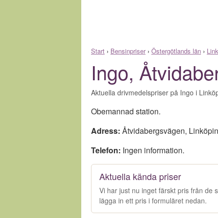
Start
›
Bensinpriser
›
Östergötlands län
›
Lin
Ingo, Åtvidab
Aktuella drivmedelspriser på Ingo i Linkö
Obemannad station.
Adress:
Åtvidabergsvägen
,
Linköpi
Telefon:
Ingen information.
Aktuella kända priser
Vi har just nu inget färskt pris från d
lägga in ett pris i formuläret nedan.