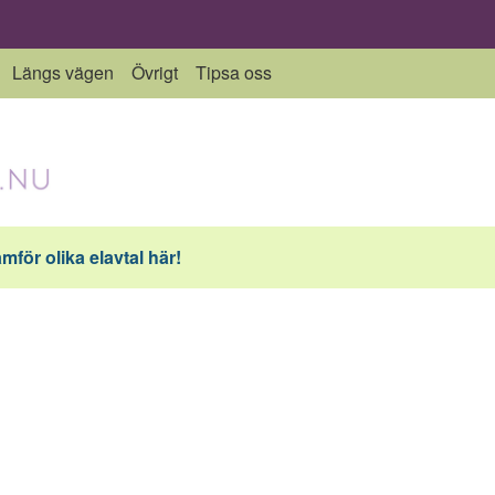
Längs vägen
Övrigt
Tipsa oss
ämför olika elavtal här!