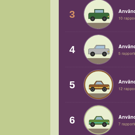
Använd
3
10 rappor
Använd
4
5 rapport
Använd
5
12 rappor
Använd
6
7 rapport