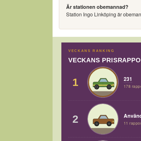
Är stationen obemannad?
Station Ingo Linköping är obema
VECKANS RANKING
VECKANS PRISRAPP
231
1
178 rapp
Använd
2
11 rappor