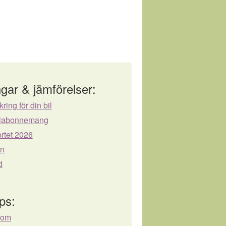
gar & jämförelser:
kring för din bil
bilabonnemang
rtet 2026
ån
d
ps:
.com