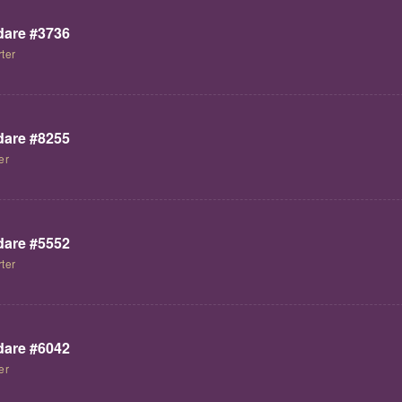
are #3736
ter
are #8255
er
are #5552
ter
are #6042
er