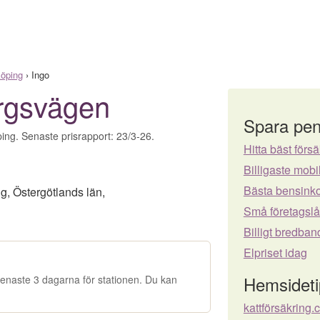
köping
›
Ingo
ergsvägen
Spara pen
ping. Senaste prisrapport: 23/3-26.
Hitta bäst försä
Billigaste mo
Bästa bensinko
ng
,
Östergötlands län
,
Små företagsl
Billigt bredban
Elpriset idag
Hemsideti
e senaste 3 dagarna för stationen. Du kan
kattförsäkring