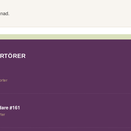
nnad.
ORTÖRER
orter
are #161
ter