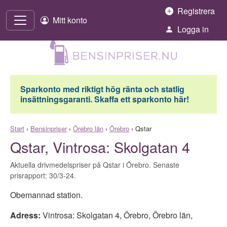
Hoppa till innehåll
Registrera
Mitt konto
Logga in
Sparkonto med riktigt hög ränta och statlig
insättningsgaranti. Skaffa ett sparkonto här!
Start
›
Bensinpriser
›
Örebro län
›
Örebro
›
Qstar
Qstar, Vintrosa: Skolgatan 4
Aktuella drivmedelspriser på Qstar i Örebro. Senaste
prisrapport: 30/3-24.
Obemannad station.
Adress:
Vintrosa: Skolgatan 4
,
Örebro
,
Örebro län
,