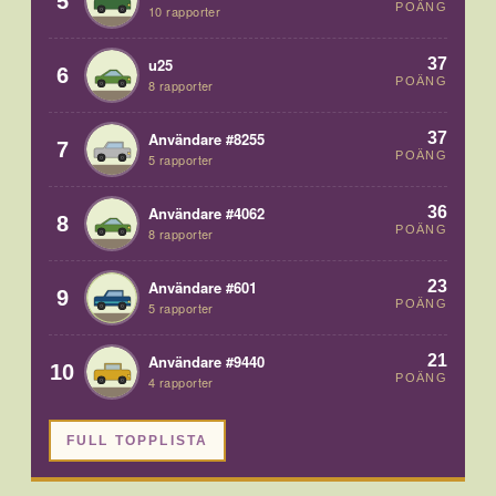
5
POÄNG
10 rapporter
37
u25
6
POÄNG
8 rapporter
37
Användare #8255
7
POÄNG
5 rapporter
36
Användare #4062
8
POÄNG
8 rapporter
23
Användare #601
9
POÄNG
5 rapporter
21
Användare #9440
10
POÄNG
4 rapporter
FULL TOPPLISTA