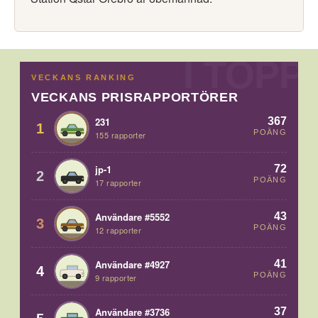
VECKANS RANKING
VECKANS PRISRAPPORTÖRER
367
231
1
POÄNG
155 rapporter
72
jp-1
2
POÄNG
17 rapporter
43
Användare #5552
3
POÄNG
12 rapporter
41
Användare #4927
4
POÄNG
9 rapporter
37
Användare #3736