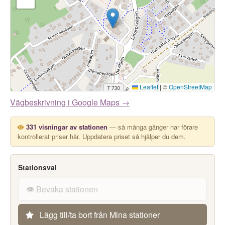
Leaflet
|
©
OpenStreetMap
Vägbeskrivning i Google Maps →
331 visningar av stationen
— så många gånger har förare
kontrollerat priser här. Uppdatera priset så hjälper du dem.
Stationsval
👁️ Bevaka stationen
Lägg till/ta bort från Mina stationer