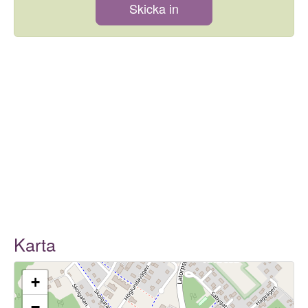
Skicka in
Karta
+
−