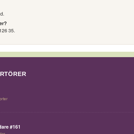
d.
er?
126 35.
ORTÖRER
orter
are #161
ter