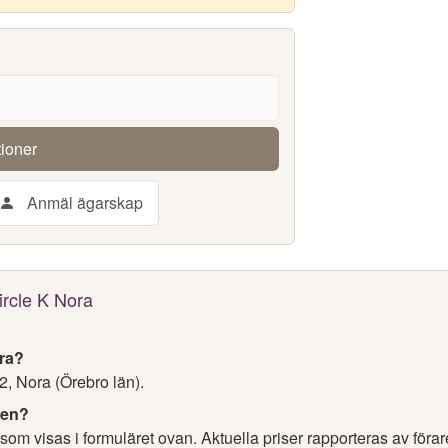
tioner
Anmäl ägarskap
ircle K Nora
ora?
, Nora (Örebro län).
nen?
som visas i formuläret ovan. Aktuella priser rapporteras av föra