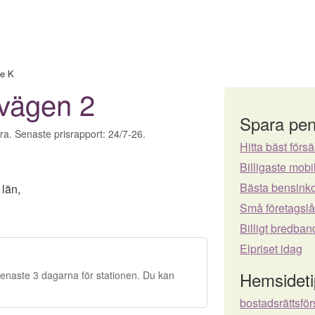
le K
avägen 2
Spara pen
ora. Senaste prisrapport: 24/7-26.
Hitta bäst försä
Billigaste mo
Bästa bensinko
 län
,
Små företagsl
Billigt bredban
Elpriset idag
Hemsideti
e senaste 3 dagarna för stationen. Du kan
bostadsrättsfö