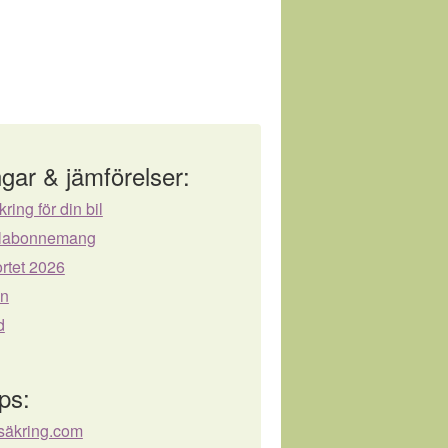
gar & jämförelser:
kring för din bil
bilabonnemang
rtet 2026
ån
d
ps:
rsäkring.com