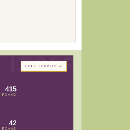
FULL TOPPLISTA
415
POÄNG
42
POÄNG