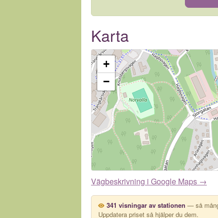
Karta
+
−
Vägbeskrivning i Google Maps →
341 visningar av stationen
— så många
Uppdatera priset så hjälper du dem.