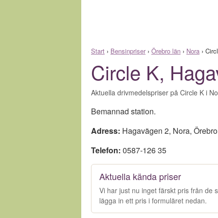
Start
›
Bensinpriser
›
Örebro län
›
Nora
›
Circ
Circle K, Hag
Aktuella drivmedelspriser på Circle K i N
Bemannad station.
Adress:
Hagavägen 2
,
Nora
,
Örebro
Telefon:
0587-126 35
Aktuella kända priser
Vi har just nu inget färskt pris från d
lägga in ett pris i formuläret nedan.