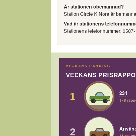
Är stationen obemannad?
Station Circle K Nora är bemanna
Vad är stationens telefonnumm
Stationens telefonnummer: 0587-
VECKANS RANKING
VECKANS PRISRAPP
231
1
178 rapp
Använd
2
11 rappor