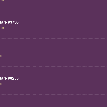
are #3736
ter
er
are #8255
er