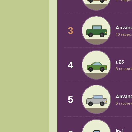
Använd
3
10 rappor
u25
4
8 rapport
Använd
5
5 rapport
jp-1