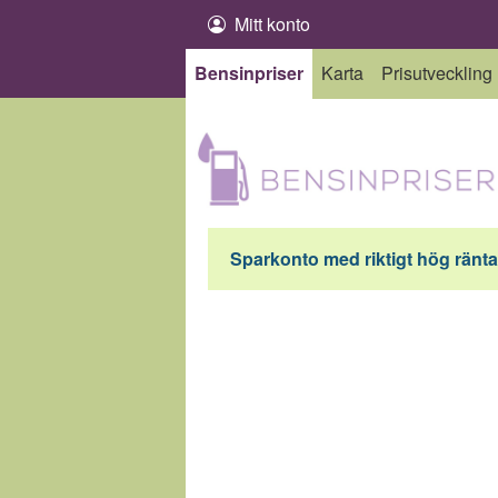
Hoppa till innehåll
Mitt konto
Bensinpriser
Karta
Prisutveckling
Sparkonto med riktigt hög ränta 