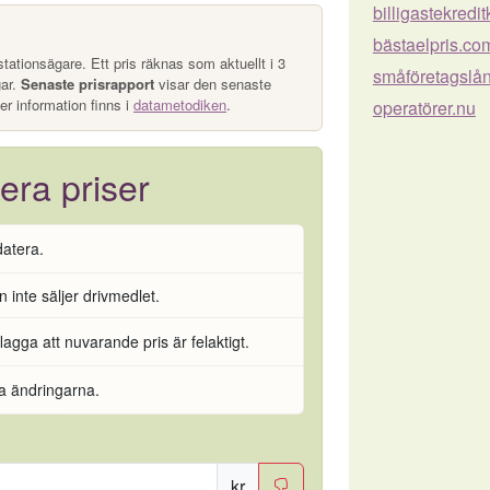
billigastekredi
bästaelpris.co
tationsägare. Ett pris räknas som aktuellt i 3
småföretagslå
gar.
Senaste prisrapport
visar den senaste
er information finns i
datametodiken
.
operatörer.nu
era priser
datera.
 inte säljer drivmedlet.
flagga att nuvarande pris är felaktigt.
ra ändringarna.
kr