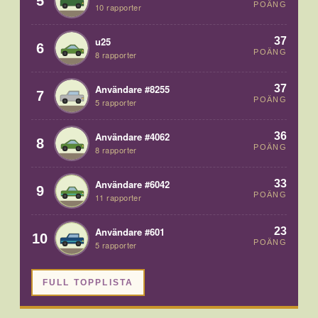
5
POÄNG
10 rapporter
37
u25
6
POÄNG
8 rapporter
37
Användare #8255
7
POÄNG
5 rapporter
36
Användare #4062
8
POÄNG
8 rapporter
33
Användare #6042
9
POÄNG
11 rapporter
23
Användare #601
10
POÄNG
5 rapporter
FULL TOPPLISTA