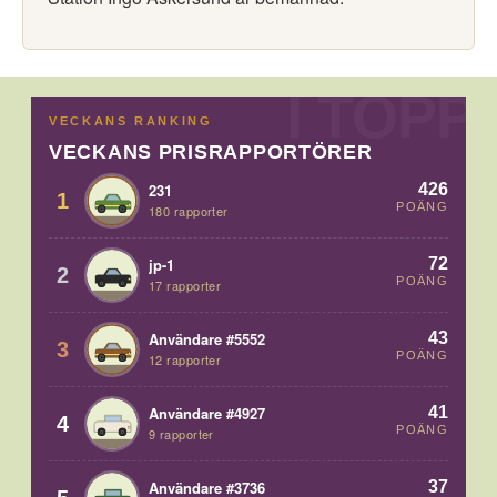
VECKANS RANKING
VECKANS PRISRAPPORTÖRER
426
231
1
POÄNG
180 rapporter
72
jp-1
2
POÄNG
17 rapporter
43
Användare #5552
3
POÄNG
12 rapporter
41
Användare #4927
4
POÄNG
9 rapporter
37
Användare #3736