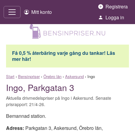
Hoppa till innehåll
Registrera
Mitt konto
Logga in
Få 0,5 % återbäring varje gång du tankar! Läs
mer här!
Start
›
Bensinpriser
›
Örebro län
›
Askersund
›
Ingo
Ingo, Parkgatan 3
Aktuella drivmedelspriser på Ingo i Askersund. Senaste
prisrapport: 21/4-26.
Bemannad station.
Adress:
Parkgatan 3
,
Askersund
,
Örebro län
,