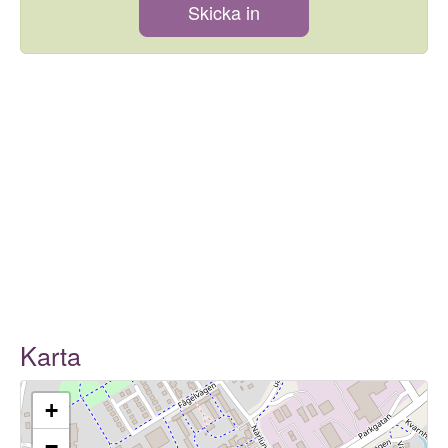
Skicka in
Karta
+
−