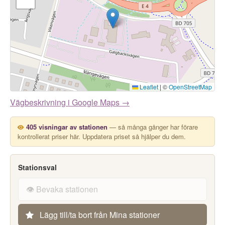
Leaflet
|
©
OpenStreetMap
Vägbeskrivning i Google Maps →
405 visningar av stationen
— så många gånger har förare
kontrollerat priser här. Uppdatera priset så hjälper du dem.
Stationsval
👁️ Bevaka stationen
Lägg till/ta bort från Mina stationer