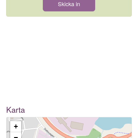
Skicka in
Karta
+
−