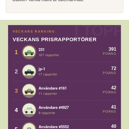
VECKANS RANKING
VECKANS PRISRAPPORTÖRER
391
231
1
POÄNG
167 rapporter
72
jp-1
2
POÄNG
17 rapporter
42
Användare #161
3
POÄNG
11 rapporter
41
Användare #4927
4
POÄNG
9 rapporter
40
Användare #5552