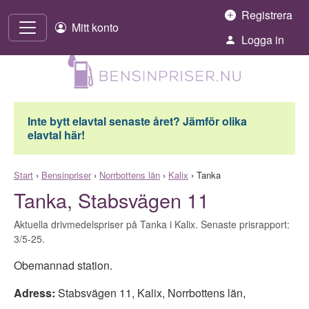
Hoppa till innehåll
Registrera
Mitt konto
Logga in
Inte bytt elavtal senaste året? Jämför olika
elavtal här!
Start
›
Bensinpriser
›
Norrbottens län
›
Kalix
›
Tanka
Tanka, Stabsvägen 11
Aktuella drivmedelspriser på Tanka i Kalix. Senaste prisrapport:
3/5-25.
Obemannad station.
Adress:
Stabsvägen 11
,
Kalix
,
Norrbottens län
,