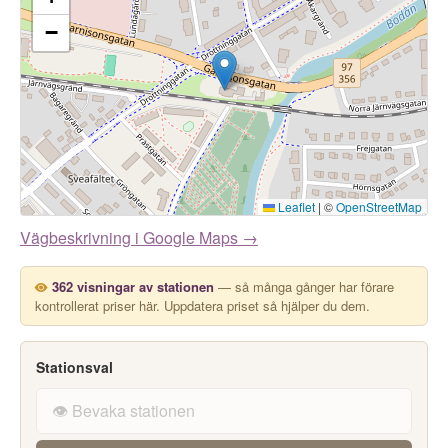
−
Leaflet
|
©
OpenStreetMap
Vägbeskrivning i Google Maps →
362 visningar av stationen
— så många gånger har förare
kontrollerat priser här. Uppdatera priset så hjälper du dem.
Stationsval
👁️ Bevaka stationen