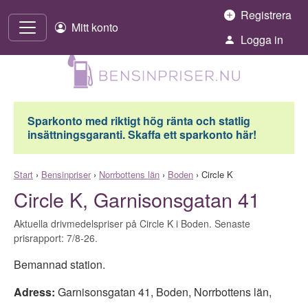
Hoppa till innehåll
Registrera
Mitt konto
Logga in
Sparkonto med riktigt hög ränta och statlig
insättningsgaranti. Skaffa ett sparkonto här!
Start
›
Bensinpriser
›
Norrbottens län
›
Boden
›
Circle K
Circle K, Garnisonsgatan 41
Aktuella drivmedelspriser på Circle K i Boden. Senaste
prisrapport: 7/8-26.
Bemannad station.
Adress:
Garnisonsgatan 41
,
Boden
,
Norrbottens län
,