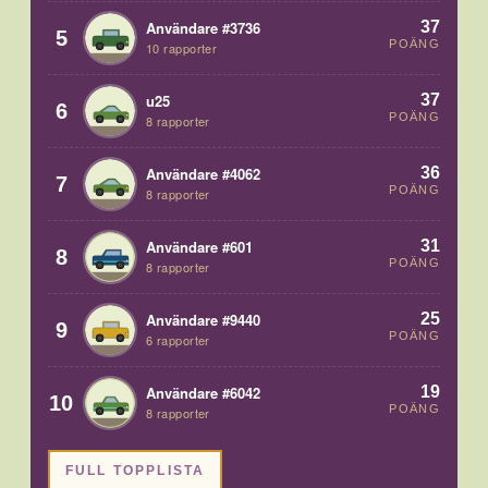
37
Användare #3736
5
POÄNG
10 rapporter
37
u25
6
POÄNG
8 rapporter
36
Användare #4062
7
POÄNG
8 rapporter
31
Användare #601
8
POÄNG
8 rapporter
25
Användare #9440
9
POÄNG
6 rapporter
19
Användare #6042
10
POÄNG
8 rapporter
FULL TOPPLISTA