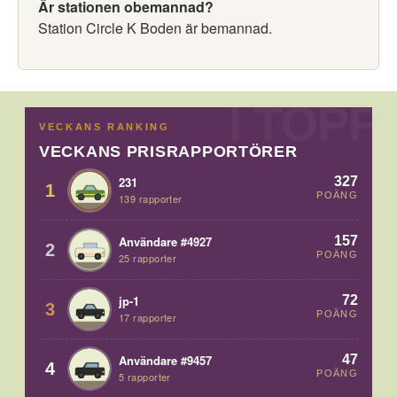
Är stationen obemannad?
Station Circle K Boden är bemannad.
VECKANS RANKING
VECKANS PRISRAPPORTÖRER
327
231
1
POÄNG
139 rapporter
157
Användare #4927
2
POÄNG
25 rapporter
72
jp-1
3
POÄNG
17 rapporter
47
Användare #9457
4
POÄNG
5 rapporter