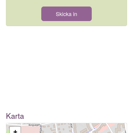
Skicka in
Karta
+