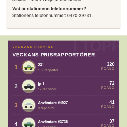
Vad är stationens telefonnummer?
Stationens telefonnummer: 0470-29731.
VECKANS RANKING
VECKANS PRISRAPPORTÖRER
320
231
1
POÄNG
132 rapporter
72
jp-1
2
POÄNG
17 rapporter
41
Användare #4927
3
POÄNG
9 rapporter
37
Användare #3736
4
POÄNG
10 rapporter