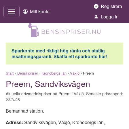
Hoppa till innehåll
Registrera
Mitt konto
Logga in
Sparkonto med riktigt hög ränta och statlig
insättningsgaranti. Skaffa ett sparkonto här!
Start
›
Bensinpriser
›
Kronobergs län
›
Växjö
›
Preem
Preem, Sandviksvägen
Aktuella drivmedelspriser på Preem i Växjö. Senaste prisrapport:
23/3-25.
Bemannad station.
Adress:
Sandviksvägen
,
Växjö
,
Kronobergs län
,