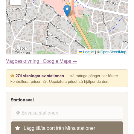
Leaflet
|
©
OpenStreetMap
Vägbeskrivning i Google Maps →
274 visningar av stationen
— så många gånger har förare
kontrollerat priser här. Uppdatera priset så hjälper du dem.
Stationsval
👁️ Bevaka stationen
Lägg till/ta bort från Mina stationer