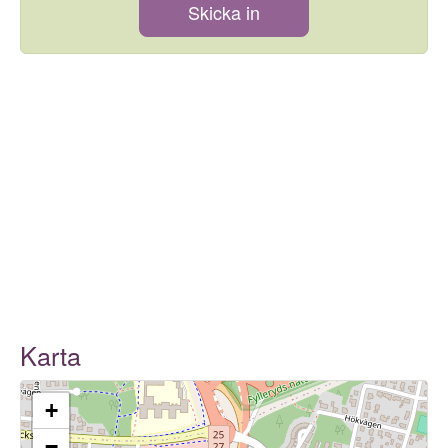
Skicka in
Karta
+
−