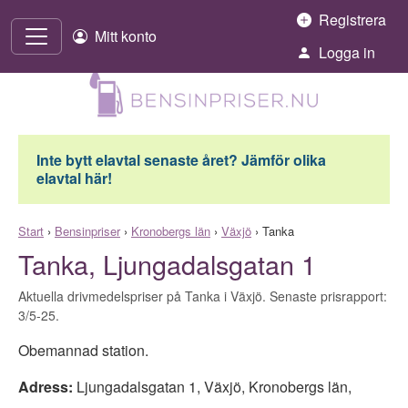
Hoppa till innehåll
Registrera
Mitt konto
Logga in
Inte bytt elavtal senaste året? Jämför olika
elavtal här!
Start
›
Bensinpriser
›
Kronobergs län
›
Växjö
›
Tanka
Tanka, Ljungadalsgatan 1
Aktuella drivmedelspriser på Tanka i Växjö. Senaste prisrapport:
3/5-25.
Obemannad station.
Adress:
Ljungadalsgatan 1
,
Växjö
,
Kronobergs län
,