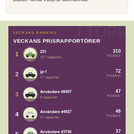
VECKANS RANKING
VECKANS PRISRAPPORTÖRER
310
231
1
POÄNG
127 rapporter
72
jp-1
2
POÄNG
17 rapporter
47
Användare #9457
3
POÄNG
5 rapporter
46
Användare #4927
4
POÄNG
11 rapporter
37
Användare #3736