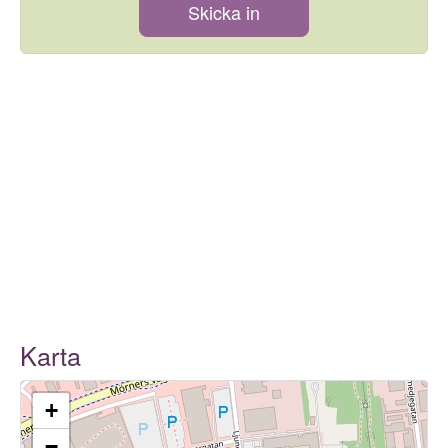
Skicka in
Karta
+
−