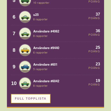
5
POÄNG
10 rapporter
37
u25
6
POÄNG
8 rapporter
36
Användare #4062
7
POÄNG
8 rapporter
25
Användare #9440
8
POÄNG
6 rapporter
23
Användare #601
9
POÄNG
5 rapporter
19
Användare #6042
10
POÄNG
8 rapporter
FULL TOPPLISTA