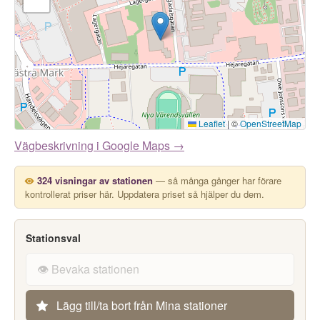
Leaflet
|
©
OpenStreetMap
Vägbeskrivning i Google Maps →
324 visningar av stationen
— så många gånger har förare
kontrollerat priser här. Uppdatera priset så hjälper du dem.
Stationsval
👁️ Bevaka stationen
Lägg till/ta bort från Mina stationer