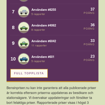
37
Användare #8255
7
POÄNG
5 rapporter
36
Användare #4062
8
POÄNG
8 rapporter
33
Användare #6042
9
POÄNG
11 rapporter
23
Användare #601
10
POÄNG
5 rapporter
FULL TOPPLISTA
Bensinpriser.nu kan inte garantera att alla publicerade priser
är korrekta eftersom priserna uppdateras av besökare och
stationsägare. Vi övervakar uppdateringar och försöker ta
bort felaktiga priser. Rapporterade priser visas i högst 3