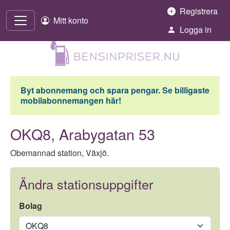
Hoppa till innehåll
Registrera
Mitt konto
Logga in
Byt abonnemang och spara pengar. Se billigaste
mobilabonnemangen här!
OKQ8, Arabygatan 53
Obemannad station, Växjö.
Ändra stationsuppgifter
Bolag