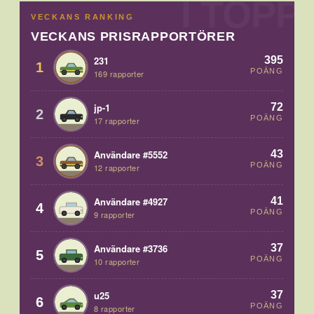
VECKANS RANKING
VECKANS PRISRAPPORTÖRER
395
231
1
POÄNG
169 rapporter
72
jp-1
2
POÄNG
17 rapporter
43
Användare #5552
3
POÄNG
12 rapporter
41
Användare #4927
4
POÄNG
9 rapporter
37
Användare #3736
5
POÄNG
10 rapporter
37
u25
6
POÄNG
8 rapporter