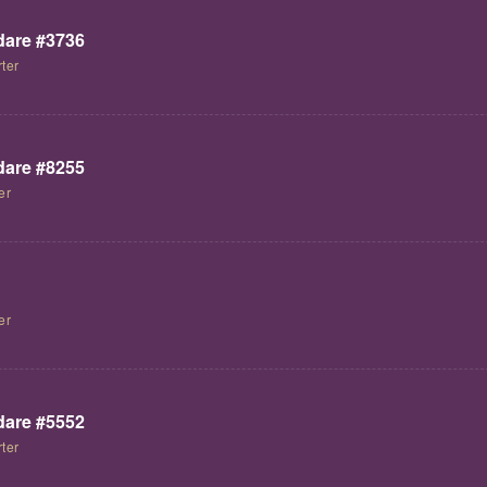
are #3736
ter
are #8255
er
er
are #5552
ter