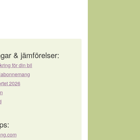
gar & jämförelser:
kring för din bil
bilabonnemang
rtet 2026
ån
d
ps:
ing.com