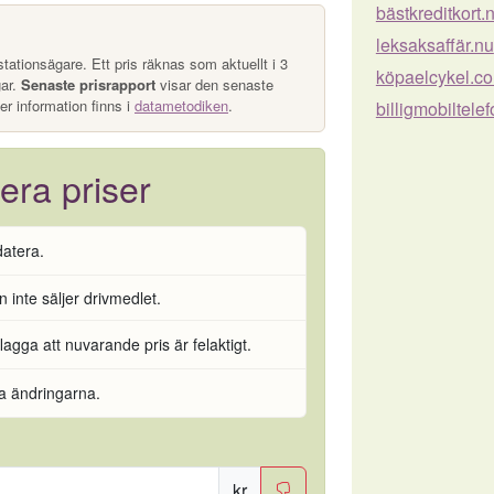
bästkreditkort.
leksaksaffär.nu
tationsägare. Ett pris räknas som aktuellt i 3
köpaelcykel.c
gar.
Senaste prisrapport
visar den senaste
er information finns i
datametodiken
.
billigmobiltele
era priser
datera.
 inte säljer drivmedlet.
flagga att nuvarande pris är felaktigt.
ra ändringarna.
kr