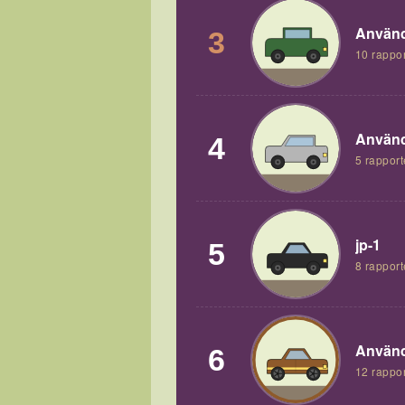
Använd
3
10 rappor
Använd
4
5 rapport
jp-1
5
8 rapport
Använd
6
12 rappor