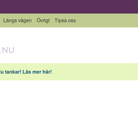
Längs vägen
Övrigt
Tipsa oss
du tankar! Läs mer här!