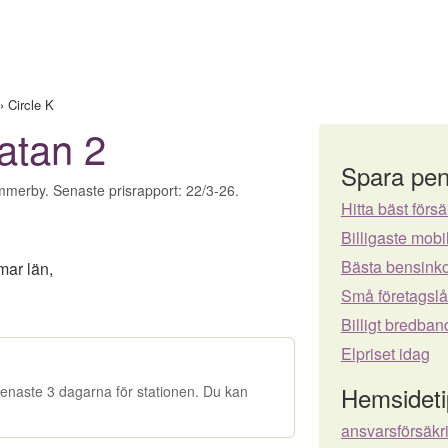
›
Circle K
gatan 2
Spara pen
immerby. Senaste prisrapport: 22/3-26.
Hitta bäst försä
Billigaste mo
Bästa bensinko
mar län
,
Små företagsl
Billigt bredban
Elpriset idag
Hemsideti
e senaste 3 dagarna för stationen. Du kan
ansvarsförsäkr