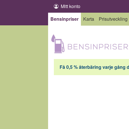
Hoppa till innehåll
Mitt konto
Bensinpriser
Karta
Prisutveckling
Få 0,5 % återbäring varje gång 