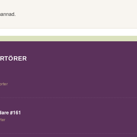
mannad.
ORTÖRER
orter
are #161
ter