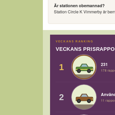
Är stationen obemannad?
Station Circle K Vimmerby är be
VECKANS RANKING
VECKANS PRISRAPP
231
1
178 rapp
Använd
2
11 rappor