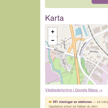
Karta
+
−
Vägbeskrivning i Google Maps →
341 visningar av stationen
— så många
Uppdatera priset så hjälper du dem.