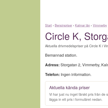
Start
›
Bensinpriser
›
Kalmar län
›
Vimmerby
Circle K, Stor
Aktuella drivmedelspriser på Circle K i V
Bemannad station.
Adress:
Storgatan 2
,
Vimmerby
,
Kal
Telefon:
Ingen information.
Aktuella kända priser
Vi har just nu inget färskt pris från d
lägga in ett pris i formuläret nedan.