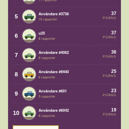
37
Användare #3736
5
POÄNG
10 rapporter
37
u25
6
POÄNG
8 rapporter
36
Användare #4062
7
POÄNG
8 rapporter
25
Användare #9440
8
POÄNG
6 rapporter
23
Användare #601
9
POÄNG
5 rapporter
19
Användare #6042
10
POÄNG
8 rapporter