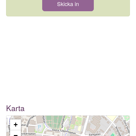
Skicka in
Karta
+
−