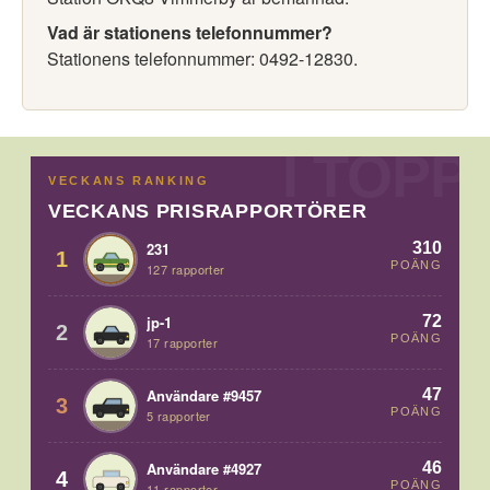
Vad är stationens telefonnummer?
Stationens telefonnummer: 0492-12830.
VECKANS RANKING
VECKANS PRISRAPPORTÖRER
310
231
1
POÄNG
127 rapporter
72
jp-1
2
POÄNG
17 rapporter
47
Användare #9457
3
POÄNG
5 rapporter
46
Användare #4927
4
POÄNG
11 rapporter