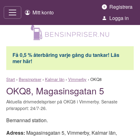
Hoppa till innehåll
Registrera
Mitt konto
Logga in
Få 0,5 % återbäring varje gång du tankar! Läs
mer här!
Start
›
Bensinpriser
›
Kalmar län
›
Vimmerby
›
OKQ8
OKQ8, Magasinsgatan 5
Aktuella drivmedelspriser på OKQ8 i Vimmerby. Senaste
prisrapport: 24/7-26.
Bemannad station.
Adress:
Magasinsgatan 5
,
Vimmerby
,
Kalmar län
,