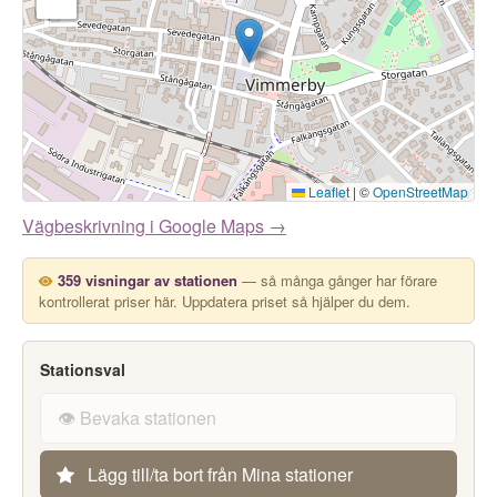
Leaflet
|
©
OpenStreetMap
Vägbeskrivning i Google Maps →
359 visningar av stationen
— så många gånger har förare
kontrollerat priser här. Uppdatera priset så hjälper du dem.
Stationsval
👁️ Bevaka stationen
Lägg till/ta bort från Mina stationer