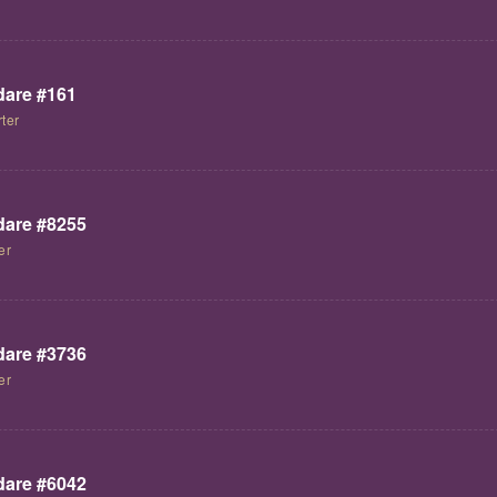
are #161
ter
are #8255
er
are #3736
er
are #6042