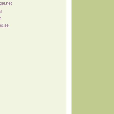
gar.net
u
e
nd.se