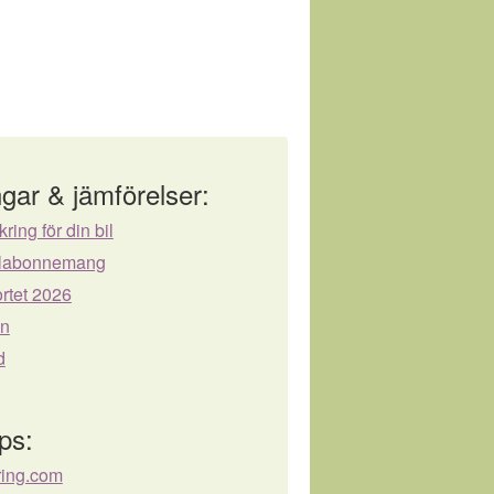
gar & jämförelser:
kring för din bil
bilabonnemang
rtet 2026
ån
d
ps:
ring.com