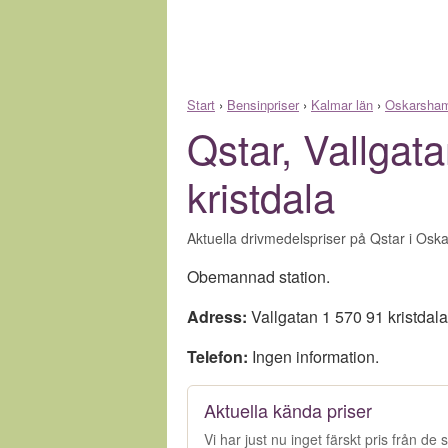
Start
›
Bensinpriser
›
Kalmar län
›
Oskarsha
Qstar, Vallgat
kristdala
Aktuella drivmedelspriser på Qstar i Osk
Obemannad station.
Adress:
Vallgatan 1 570 91 kristdala
Telefon:
Ingen information.
Aktuella kända priser
Vi har just nu inget färskt pris från d