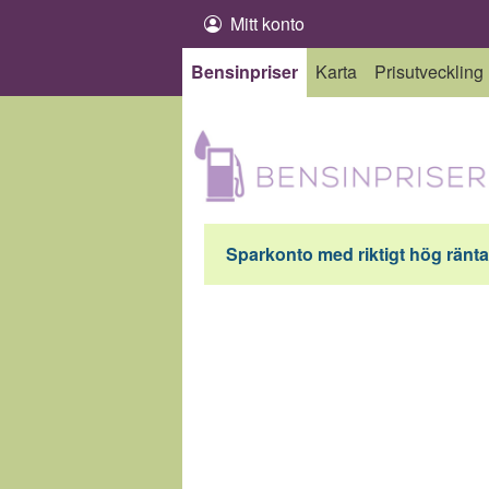
Hoppa till innehåll
Mitt konto
Bensinpriser
Karta
Prisutveckling
Sparkonto med riktigt hög ränta 