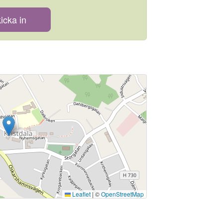
icka in
Leaflet
|
©
OpenStreetMap