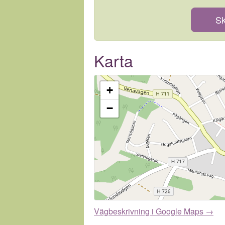
Sk
Karta
+
−
Vägbeskrivning i Google Maps →