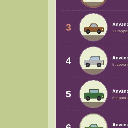
Använd
3
11 rappor
Använd
4
5 rapport
Använd
5
6 rapport
Använd
6