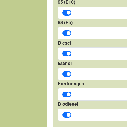
95 (E10)
98 (E5)
Diesel
Etanol
Fordonsgas
Biodiesel