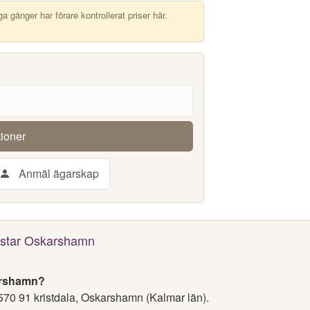
 gånger har förare kontrollerat priser här.
tioner
Anmäl ägarskap
 Qstar Oskarshamn
karshamn?
570 91 kristdala, Oskarshamn (Kalmar län).