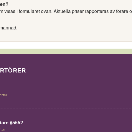
nen?
 visas i formuläret ovan. Aktuella priser rapporteras av förare 
emannad.
ORTÖRER
orter
are #5552
ter