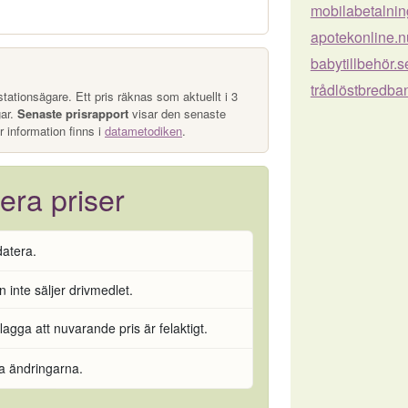
mobilabetalnin
apotekonline.n
babytillbehör.s
trådlöstbredba
tationsägare. Ett pris räknas som aktuellt i 3
gar.
Senaste prisrapport
visar den senaste
r information finns i
datametodiken
.
era priser
datera.
 inte säljer drivmedlet.
flagga att nuvarande pris är felaktigt.
ra ändringarna.