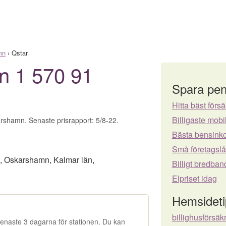
mn
›
Qstar
an 1 570 91
Spara pen
Hitta bäst försä
Billigaste mo
arshamn. Senaste prisrapport: 5/8-22.
Bästa bensinko
Små företagsl
,
Oskarshamn
,
Kalmar län
,
Billigt bredban
Elpriset idag
Hemsideti
billighusförsäk
e senaste 3 dagarna för stationen. Du kan