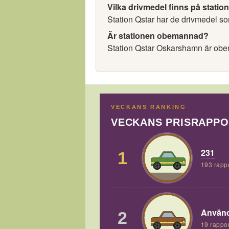
Vilka drivmedel finns på statio
Station Qstar har de drivmedel som
Är stationen obemannad?
Station Qstar Oskarshamn är ob
VECKANS RANKING
VECKANS PRISRAPP
231
1
193 rapp
Använd
2
19 rappor