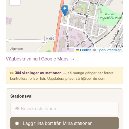
Leaflet
|
©
OpenStreetMap
Vägbeskrivning i Google Maps →
304 visningar av stationen
— så många gånger har förare
kontrollerat priser här. Uppdatera priset så hjälper du dem.
Stationsval
👁️ Bevaka stationen
Lägg till/ta bort från Mina stationer