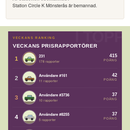
Station Circle K Mönsterås är bemannad.
VECKANS RANKING
VECKANS PRISRAPPORTÖRER
415
231
1
POÄNG
178 rapporter
42
Användare #161
2
POÄNG
11 rapporter
37
Användare #3736
3
POÄNG
10 rapporter
37
Användare #8255
4
POÄNG
5 rapporter