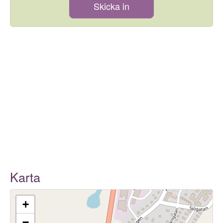
Skicka in
Karta
+
−