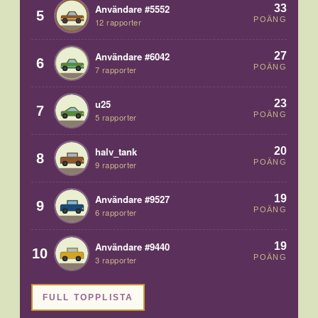
33
Användare #5552
5
POÄNG
12 rapporter
27
Användare #6042
6
POÄNG
7 rapporter
23
u25
7
POÄNG
5 rapporter
20
halv_tank
8
POÄNG
9 rapporter
19
Användare #9527
9
POÄNG
6 rapporter
19
Användare #9440
10
POÄNG
3 rapporter
FULL TOPPLISTA