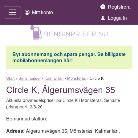
Hoppa till innehåll
Registrera
Mitt konto
Logga in
Byt abonnemang och spara pengar. Se billigaste
mobilabonnemangen här!
Start
›
Bensinpriser
›
Kalmar län
›
Mönsterås
›
Circle K
Circle K, Älgerumsvägen 35
Aktuella drivmedelspriser på Circle K i Mönsterås. Senaste
prisrapport: 3/8-26.
Bemannad station.
Adress:
Älgerumsvägen 35
,
Mönsterås
,
Kalmar län
,