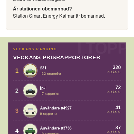
Är stationen obemannad?
Station Smart Energy Kalmar är bemannad.
VECKANS RANKING
VECKANS PRISRAPPORTÖRER
320
231
1
POÄNG
132 rapporter
72
jp-1
2
POÄNG
17 rapporter
41
Användare #4927
3
POÄNG
9 rapporter
37
Användare #3736
4
POÄNG
10 rapporter