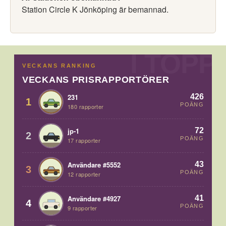
Station Circle K Jönköping är bemannad.
VECKANS RANKING
VECKANS PRISRAPPORTÖRER
426
231
1
POÄNG
180 rapporter
72
jp-1
2
POÄNG
17 rapporter
43
Användare #5552
3
POÄNG
12 rapporter
41
Användare #4927
4
POÄNG
9 rapporter