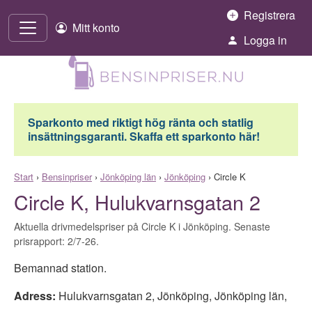
Hoppa till innehåll
Registrera
Mitt konto
Logga in
Sparkonto med riktigt hög ränta och statlig
insättningsgaranti. Skaffa ett sparkonto här!
Start
›
Bensinpriser
›
Jönköping län
›
Jönköping
›
Circle K
Circle K, Hulukvarnsgatan 2
Aktuella drivmedelspriser på Circle K i Jönköping. Senaste
prisrapport: 2/7-26.
Bemannad station.
Adress:
Hulukvarnsgatan 2
,
Jönköping
,
Jönköping län
,