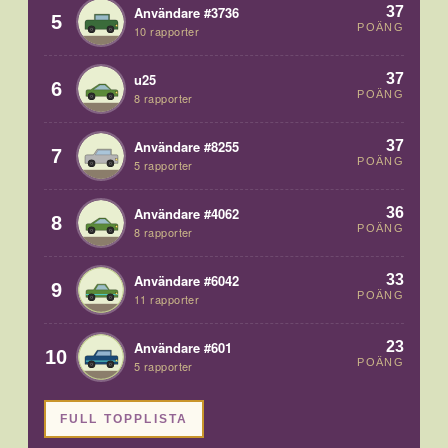
37
Användare #3736
5
POÄNG
10 rapporter
37
u25
6
POÄNG
8 rapporter
37
Användare #8255
7
POÄNG
5 rapporter
36
Användare #4062
8
POÄNG
8 rapporter
33
Användare #6042
9
POÄNG
11 rapporter
23
Användare #601
10
POÄNG
5 rapporter
FULL TOPPLISTA