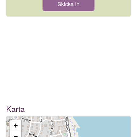
Skicka in
Karta
+
−