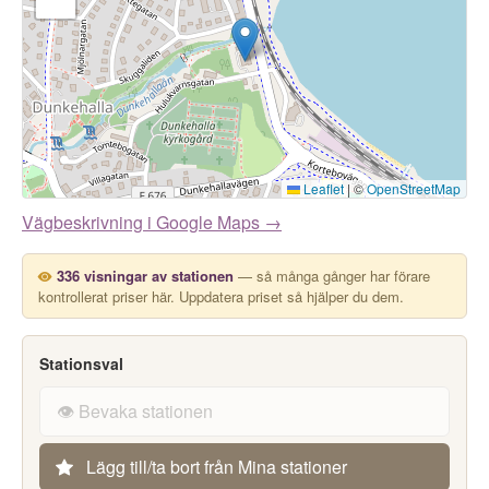
Leaflet
|
©
OpenStreetMap
Vägbeskrivning i Google Maps →
336 visningar av stationen
— så många gånger har förare
kontrollerat priser här. Uppdatera priset så hjälper du dem.
Stationsval
👁️ Bevaka stationen
Lägg till/ta bort från Mina stationer