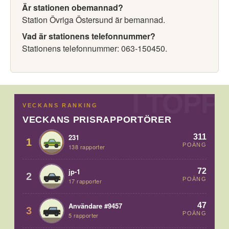
Är stationen obemannad?
Station Övriga Östersund är bemannad.
Vad är stationens telefonnummer?
Stationens telefonnummer: 063-150450.
VECKANS RANKING
VECKANS PRISRAPPORTÖRER
311
231
1
POÄNG
138 rapporter
72
jp-1
2
POÄNG
17 rapporter
47
Användare #9457
3
POÄNG
5 rapporter