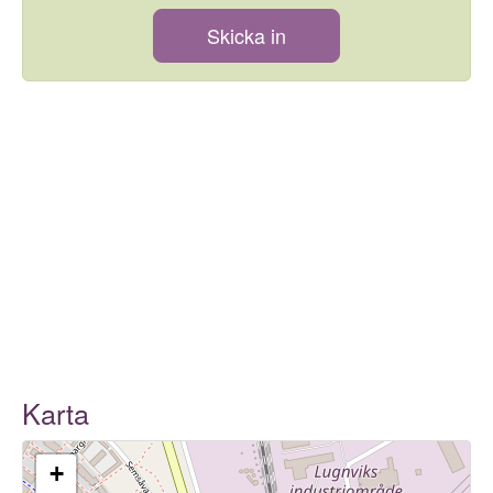
Skicka in
Karta
+