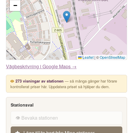
−
Leaflet
|
©
OpenStreetMap
Vägbeskrivning i Google Maps →
273 visningar av stationen
— så många gånger har förare
kontrollerat priser här. Uppdatera priset så hjälper du dem.
Stationsval
👁️ Bevaka stationen
Lägg till/ta bort från Mina stationer