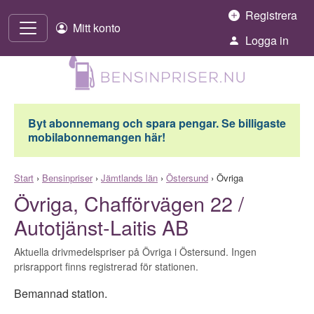
Hoppa till innehåll
Registrera
Mitt konto
Logga in
Byt abonnemang och spara pengar. Se billigaste
mobilabonnemangen här!
Start
›
Bensinpriser
›
Jämtlands län
›
Östersund
›
Övriga
Övriga, Chafförvägen 22 /
Autotjänst-Laitis AB
Aktuella drivmedelspriser på Övriga i Östersund. Ingen
prisrapport finns registrerad för stationen.
Bemannad station.