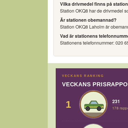
Vilka drivmedel finns på statio
Station OKQ8 har de drivmedel som
Är stationen obemannad?
Station OKQ8 Laholm är obeman
Vad är stationens telefonnumm
Stationens telefonnummer: 020 6
VECKANS RANKING
VECKANS PRISRAPP
231
1
178 rapp