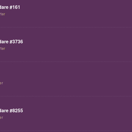
are #161
ter
are #3736
ter
er
are #8255
er