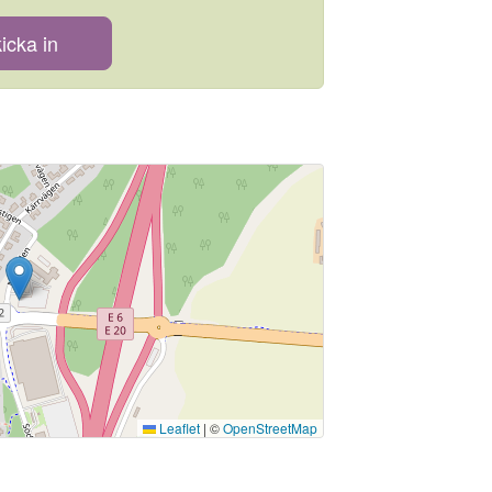
icka in
Leaflet
|
©
OpenStreetMap