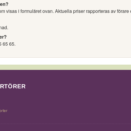
nen?
 visas i formuläret ovan. Aktuella priser rapporteras av förare 
nad.
er?
5 65 65.
ORTÖRER
orter