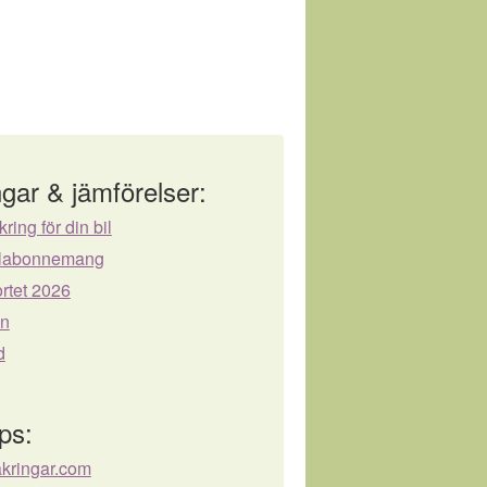
gar & jämförelser:
kring för din bil
bilabonnemang
rtet 2026
ån
d
ps:
äkringar.com