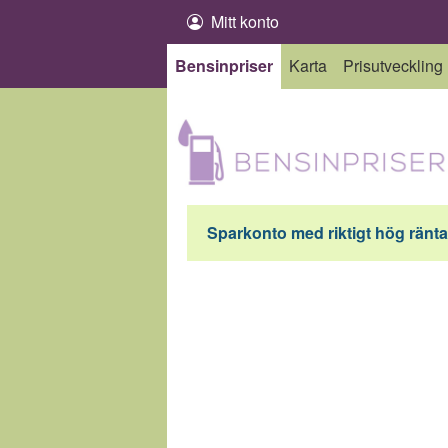
Hoppa till innehåll
Mitt konto
Bensinpriser
Karta
Prisutveckling
Sparkonto med riktigt hög ränta 