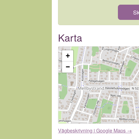
Sk
Karta
+
−
Vägbeskrivning i Google Maps →