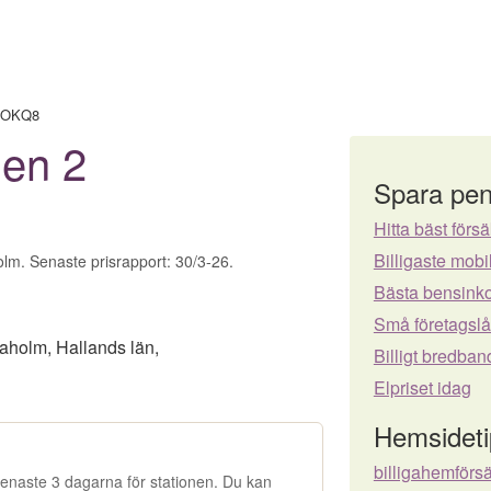
OKQ8
en 2
Spara pen
Hitta bäst försä
Billigaste mo
lm. Senaste prisrapport: 30/3-26.
Bästa bensinko
Små företagsl
aholm
,
Hallands län
,
Billigt bredban
Elpriset idag
Hemsideti
billigahemförs
e senaste 3 dagarna för stationen. Du kan