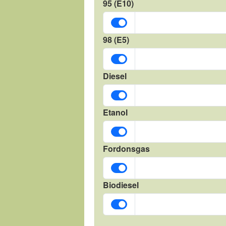
95 (E10)
98 (E5)
Diesel
Etanol
Fordonsgas
Biodiesel