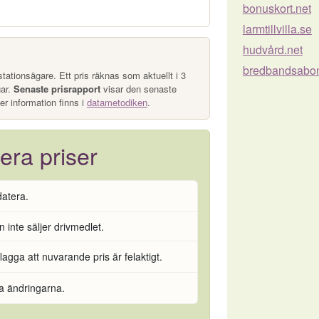
bonuskort.net
larmtillvilla.se
hudvård.net
bredbandsabo
tationsägare. Ett pris räknas som aktuellt i 3
gar.
Senaste prisrapport
visar den senaste
er information finns i
datametodiken
.
era priser
datera.
 inte säljer drivmedlet.
flagga att nuvarande pris är felaktigt.
ra ändringarna.