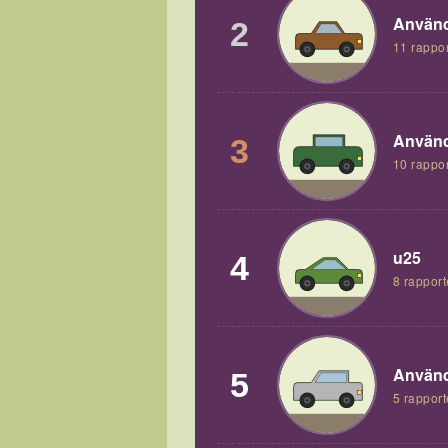
Använd
2
11 rappor
Använd
3
10 rappor
u25
4
8 rapport
Använd
5
5 rapport