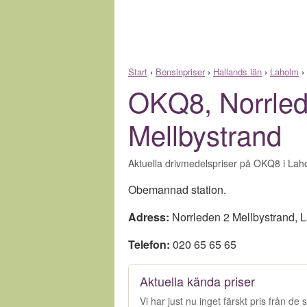
Start
›
Bensinpriser
›
Hallands län
›
Laholm
›
OKQ8, Norrled
Mellbystrand
Aktuella drivmedelspriser på OKQ8 i Laho
Obemannad station.
Adress:
Norrleden 2 Mellbystrand
,
L
Telefon:
020 65 65 65
Aktuella kända priser
Vi har just nu inget färskt pris från d