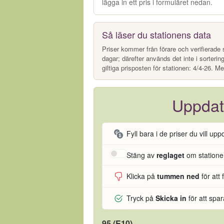
lägga in ett pris i formuläret nedan.
Så läser du stationens data
Priser kommer från förare och verifierade s
dagar; därefter används det inte i sorterin
giltiga prisposten för stationen: 4/4-26. Me
Uppdat
Fyll bara i de priser du vill upp
Stäng av
reglaget
om stationen
Klicka på
tummen ned
för att 
Tryck på
Skicka in
för att spa
95 (E10)