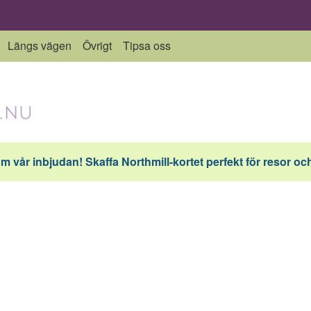
Längs vägen
Övrigt
Tipsa oss
vår inbjudan! Skaffa Northmill-kortet perfekt för resor och