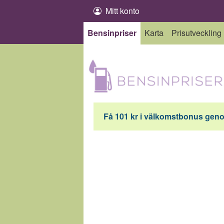
Hoppa till innehåll
Mitt konto
Bensinpriser
Karta
Prisutveckling
Få 101 kr i välkomstbonus genom 