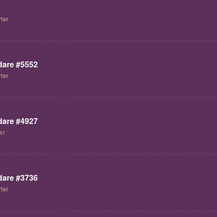
ter
are #5552
ter
are #4927
er
are #3736
ter