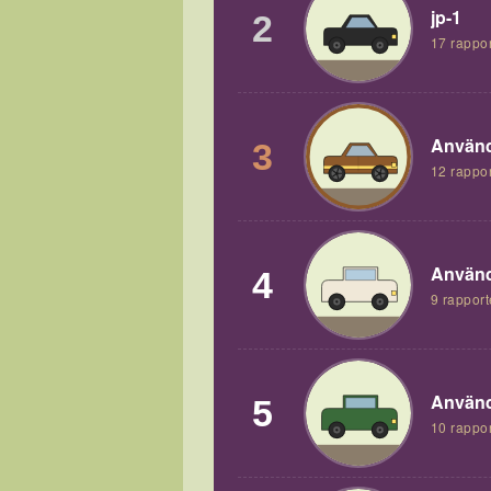
jp-1
2
17 rappor
Använd
3
12 rappor
Använd
4
9 rapport
Använd
5
10 rappor