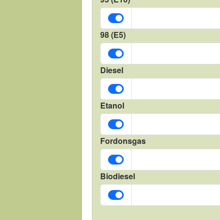
98 (E5)
Diesel
Etanol
Fordonsgas
Biodiesel