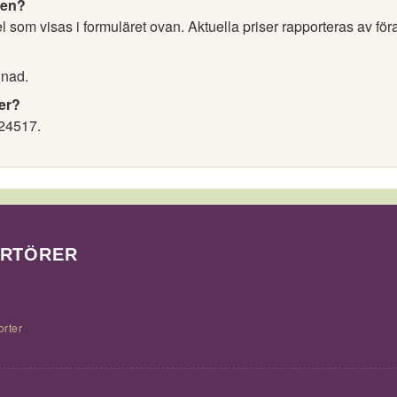
nen?
l som visas i formuläret ovan. Aktuella priser rapporteras av för
nnad.
er?
24517.
ORTÖRER
orter