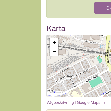
Sk
Karta
+
−
Vägbeskrivning i Google Maps →