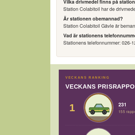
Vilka drivmedel finns på statio
Station Colabitoil har de drivmede
Är stationen obemannad?
Station Colabitoil Gävle är bema
Vad är stationens telefonnumm
Stationens telefonnummer: 026-1
VECKANS RANKING
VECKANS PRISRAPP
231
1
155 rapp