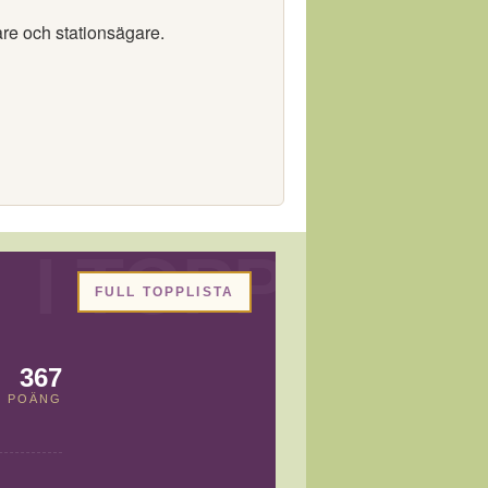
are och stationsägare.
FULL TOPPLISTA
367
POÄNG