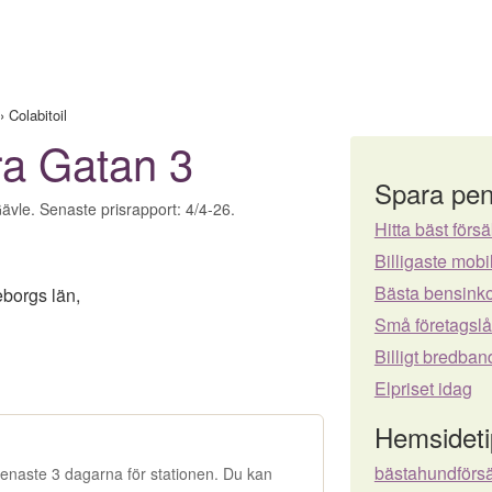
›
Colabitoil
rra Gatan 3
Spara pen
Gävle. Senaste prisrapport: 4/4-26.
Hitta bäst försä
Billigaste mo
Bästa bensinko
borgs län
,
Små företagsl
Billigt bredban
Elpriset idag
Hemsideti
bästahundförs
e senaste 3 dagarna för stationen. Du kan