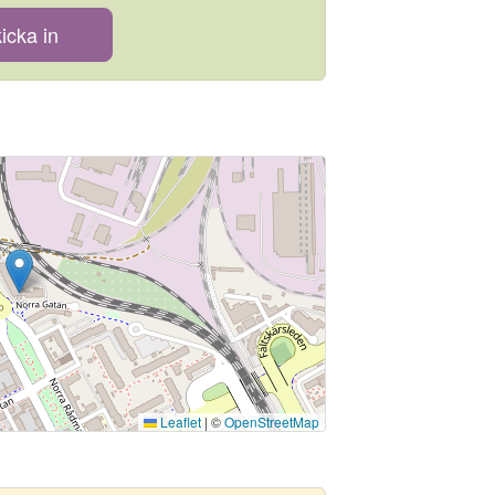
icka in
Leaflet
|
©
OpenStreetMap