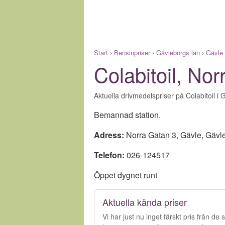
Start
›
Bensinpriser
›
Gävleborgs län
›
Gävle
Colabitoil, No
Aktuella drivmedelspriser på Colabitoil i 
Bemannad station.
Adress:
Norra Gatan 3
,
Gävle
,
Gävle
Telefon:
026-124517
Öppet dygnet runt
Aktuella kända priser
Vi har just nu inget färskt pris från d