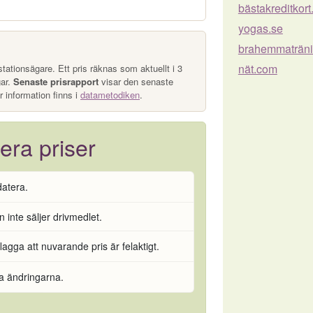
bästakreditkort
yogas.se
brahemmaträni
nät.com
tationsägare. Ett pris räknas som aktuellt i 3
gar.
Senaste prisrapport
visar den senaste
r information finns i
datametodiken
.
era priser
datera.
 inte säljer drivmedlet.
flagga att nuvarande pris är felaktigt.
ra ändringarna.