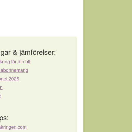
gar & jämförelser:
kring för din bil
bilabonnemang
rtet 2026
ån
d
ps:
äkringen.com