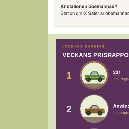
Är stationen obemannad?
Station din-X Säter är obemannad
VECKANS RANKING
VECKANS PRISRAPP
231
1
178 rapp
Använd
2
11 rappor