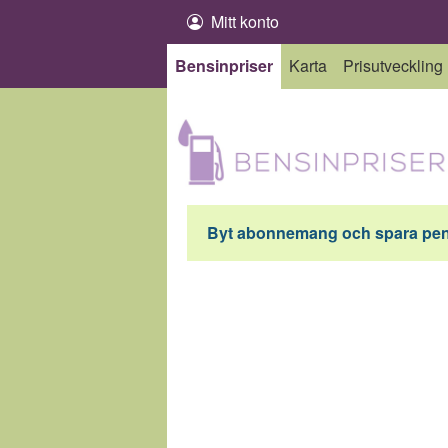
Hoppa till innehåll
Mitt konto
Bensinpriser
Karta
Prisutveckling
Byt abonnemang och spara peng