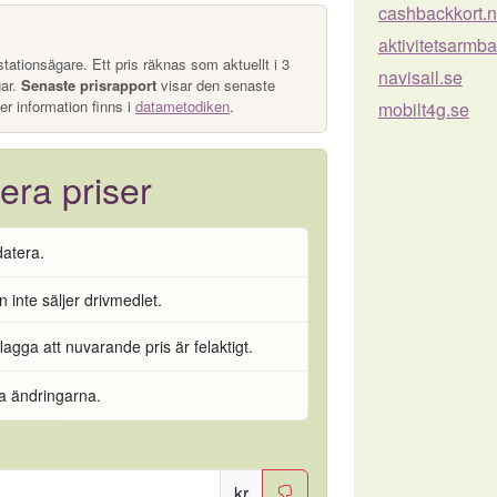
cashbackkort.n
aktivitetsarmb
tationsägare. Ett pris räknas som aktuellt i 3
navisail.se
gar.
Senaste prisrapport
visar den senaste
er information finns i
datametodiken
.
mobilt4g.se
era priser
datera.
 inte säljer drivmedlet.
flagga att nuvarande pris är felaktigt.
ra ändringarna.
kr