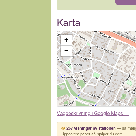
Karta
+
−
Vägbeskrivning i Google Maps →
267 visningar av stationen
— så många
Uppdatera priset så hjälper du dem.