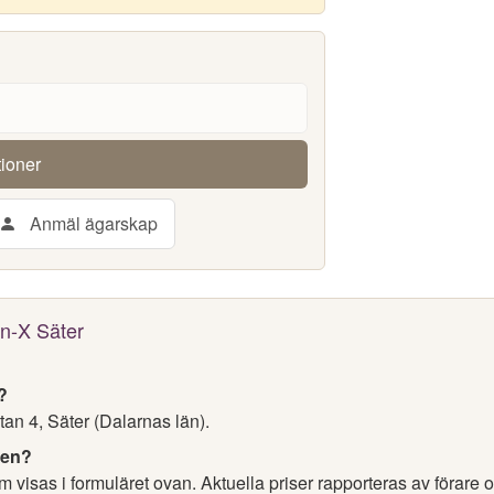
tioner
Anmäl ägarskap
in-X Säter
?
an 4, Säter (Dalarnas län).
nen?
 visas i formuläret ovan. Aktuella priser rapporteras av förare 