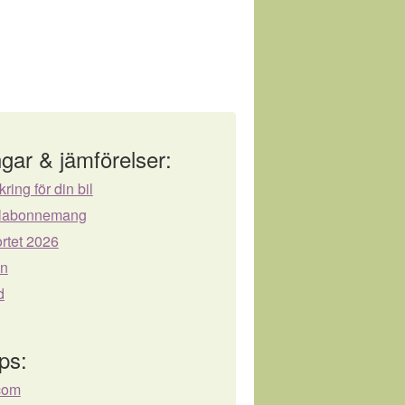
gar & jämförelser:
kring för din bil
bilabonnemang
rtet 2026
ån
d
ps:
com