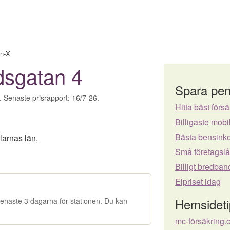
in-X
dsgatan 4
Spara pen
r. Senaste prisrapport: 16/7-26.
Hitta bäst försä
Billigaste mo
Bästa bensinko
larnas län
,
Små företagsl
Billigt bredban
Elpriset idag
Hemsideti
e senaste 3 dagarna för stationen. Du kan
mc-försäkring.