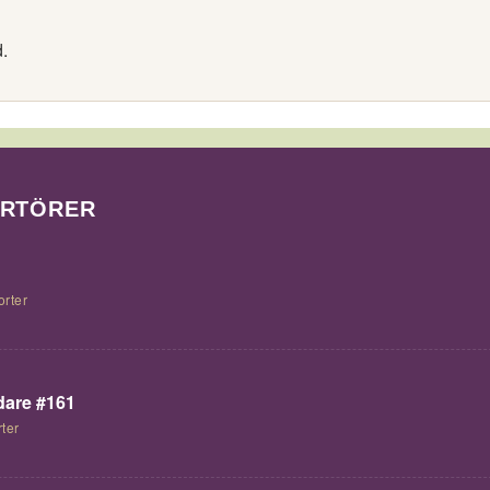
.
ORTÖRER
orter
are #161
ter