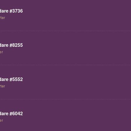
are #3736
ter
are #8255
er
are #5552
ter
are #6042
er