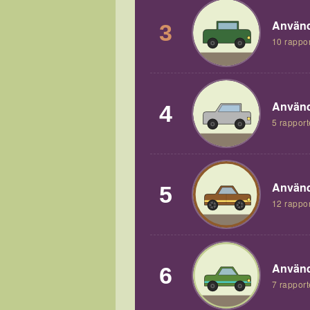
Använd
3
10 rappor
Använd
4
5 rapport
Använd
5
12 rappor
Använd
6
7 rapport