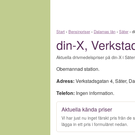
Start
›
Bensinpriser
›
Dalarnas län
›
Säter
›
d
din-X, Verksta
Aktuella drivmedelspriser på din-X i Säte
Obemannad station.
Adress:
Verkstadsgatan 4
,
Säter
,
Da
Telefon:
Ingen information.
Aktuella kända priser
Vi har just nu inget färskt pris från d
lägga in ett pris i formuläret nedan.