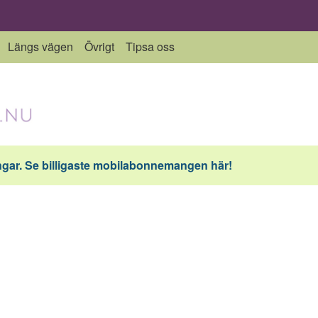
Längs vägen
Övrigt
Tipsa oss
ar. Se billigaste mobilabonnemangen här!