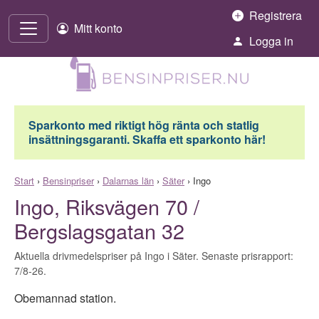
Hoppa till innehåll
Registrera
Mitt konto
Logga in
Sparkonto med riktigt hög ränta och statlig
insättningsgaranti. Skaffa ett sparkonto här!
Start
›
Bensinpriser
›
Dalarnas län
›
Säter
›
Ingo
Ingo, Riksvägen 70 /
Bergslagsgatan 32
Aktuella drivmedelspriser på Ingo i Säter. Senaste prisrapport:
7/8-26.
Obemannad station.