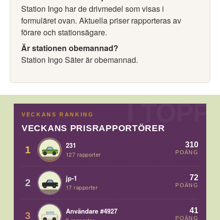
Station Ingo har de drivmedel som visas i
formuläret ovan. Aktuella priser rapporteras av
förare och stationsägare.
Är stationen obemannad?
Station Ingo Säter är obemannad.
VECKANS RANKING
VECKANS PRISRAPPORTÖRER
310
231
1
POÄNG
127 rapporter
72
jp-1
2
POÄNG
17 rapporter
41
Användare #4927
3
POÄNG