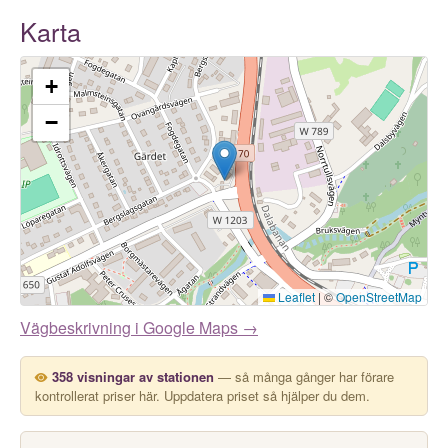
Karta
+
−
Leaflet
|
©
OpenStreetMap
Vägbeskrivning i Google Maps →
358 visningar av stationen
— så många gånger har förare
kontrollerat priser här. Uppdatera priset så hjälper du dem.