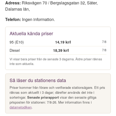
Adress:
Riksvägen 70 / Bergslagsgatan 32
,
Säter
,
Dalarnas län
,
Telefon:
Ingen information.
Aktuella kända priser
95 (E10)
14,19 kr/l
7/8
Diesel
18,39 kr/l
7/8
Vi visar bara priser från de senaste 3 dagarna. Äldre priser räknas
inte som aktuella.
Så läser du stationens data
Priser kommer från förare och verifierade stationsägare. Ett pris
räknas som aktuellt i 3 dagar; därefter används det inte i
sorteringar.
Senaste prisrapport
visar den senaste giltiga
prisposten för stationen: 7/8-26. Mer information finns i
datametodiken
.