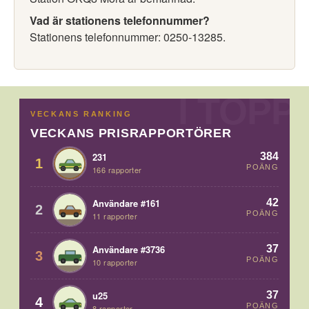
Vad är stationens telefonnummer?
Stationens telefonnummer: 0250-13285.
VECKANS RANKING
VECKANS PRISRAPPORTÖRER
384
231
1
POÄNG
166 rapporter
42
Användare #161
2
POÄNG
11 rapporter
37
Användare #3736
3
POÄNG
10 rapporter
37
u25
4
POÄNG
8 rapporter