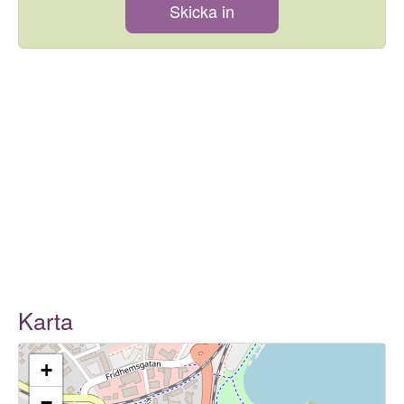
Skicka in
Karta
+
−