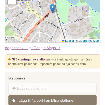
Leaflet
|
©
OpenStreetMap
Vägbeskrivning i Google Maps →
375 visningar av stationen
— så många gånger har förare
kontrollerat priser här. Uppdatera priset så hjälper du dem.
Stationsval
👁️ Bevaka stationen
Lägg till/ta bort från Mina stationer