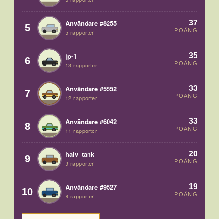
37
Användare #8255
5
POÄNG
5 rapporter
35
jp-1
6
POÄNG
13 rapporter
33
Användare #5552
7
POÄNG
12 rapporter
33
Användare #6042
8
POÄNG
11 rapporter
20
halv_tank
9
POÄNG
9 rapporter
19
Användare #9527
10
POÄNG
6 rapporter