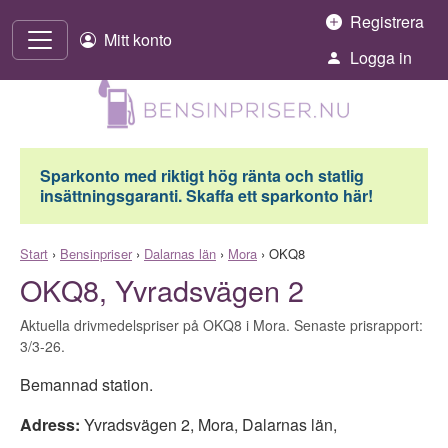
Hoppa till innehåll
Registrera
Mitt konto
Logga in
Sparkonto med riktigt hög ränta och statlig
insättningsgaranti. Skaffa ett sparkonto här!
Start
›
Bensinpriser
›
Dalarnas län
›
Mora
›
OKQ8
OKQ8, Yvradsvägen 2
Aktuella drivmedelspriser på OKQ8 i Mora. Senaste prisrapport:
3/3-26.
Bemannad station.
Adress:
Yvradsvägen 2
,
Mora
,
Dalarnas län
,