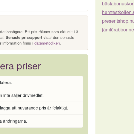
bästabonuskor
hemtestkollen.
presentshop.n
jämförabbonn
tationsägare. Ett pris räknas som aktuellt i 3
gar.
Senaste prisrapport
visar den senaste
r information finns i
datametodiken
.
era priser
datera.
 inte säljer drivmedlet.
flagga att nuvarande pris är felaktigt.
ra ändringarna.