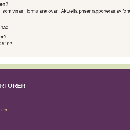
nen?
 som visas i formuläret ovan. Aktuella priser rapporteras av för
nnad.
er?
45192.
ORTÖRER
orter