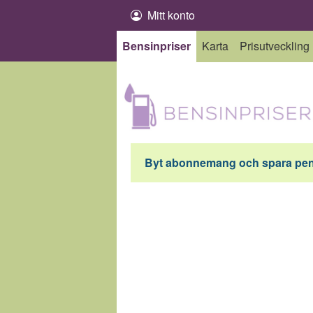
Hoppa till innehåll
Mitt konto
Bensinpriser
Karta
Prisutveckling
Byt abonnemang och spara peng