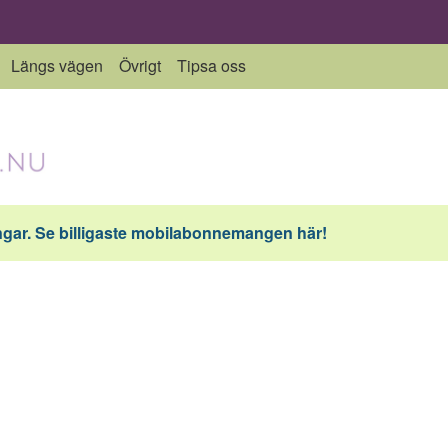
Längs vägen
Övrigt
Tipsa oss
ar. Se billigaste mobilabonnemangen här!