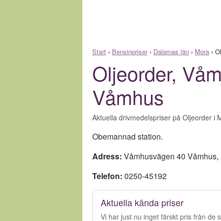
Start
›
Bensinpriser
›
Dalarnas län
›
Mora
›
Ol
Oljeorder, Vå
Våmhus
Aktuella drivmedelspriser på Oljeorder i 
Obemannad station.
Adress:
Våmhusvägen 40 Våmhus
,
Telefon:
0250-45192
Aktuella kända priser
Vi har just nu inget färskt pris från d