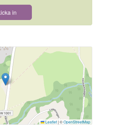
icka in
Leaflet
|
©
OpenStreetMap