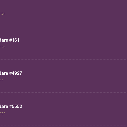
ter
are #161
ter
are #4927
er
are #5552
ter