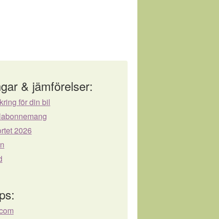
gar & jämförelser:
kring för din bil
bilabonnemang
rtet 2026
ån
d
ps:
.com