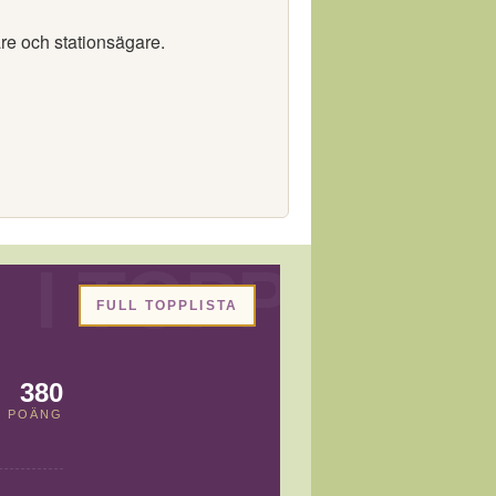
are och stationsägare.
FULL TOPPLISTA
380
POÄNG