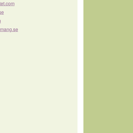
tet.com
se
u
emang.se