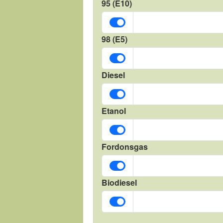
95 (E10)
98 (E5)
Diesel
Etanol
Fordonsgas
Biodiesel