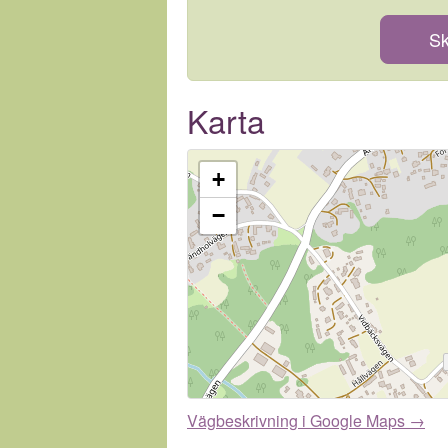
Sk
Karta
+
−
Vägbeskrivning i Google Maps →