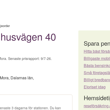
jeorder
mhusvägen 40
Spara pen
Hitta bäst försä
Billigaste mo
Mora. Senaste prisrapport: 9/7-26.
Bästa bensinko
Små företagsl
Mora
,
Dalarnas län
,
Billigt bredban
Elpriset idag
Hemsideti
reseförsäkring
e senaste 3 dagarna för stationen. Du kan