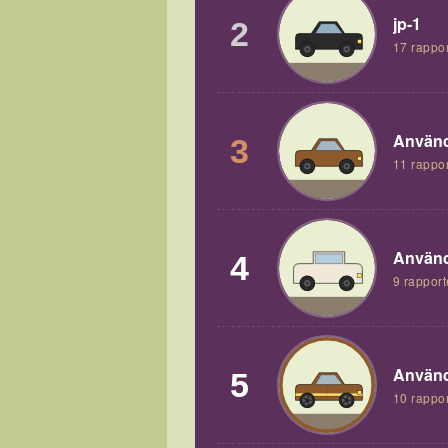
jp-1
2
17 rappor
Använd
3
11 rappor
Använd
4
9 rapport
Använd
5
10 rappor