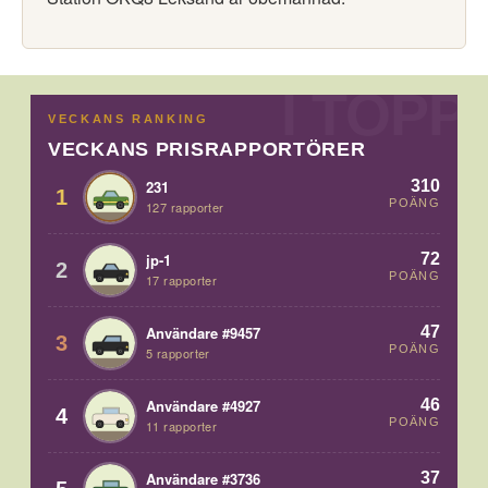
VECKANS RANKING
VECKANS PRISRAPPORTÖRER
310
231
1
POÄNG
127 rapporter
72
jp-1
2
POÄNG
17 rapporter
47
Användare #9457
3
POÄNG
5 rapporter
46
Användare #4927
4
POÄNG
11 rapporter
37
Användare #3736