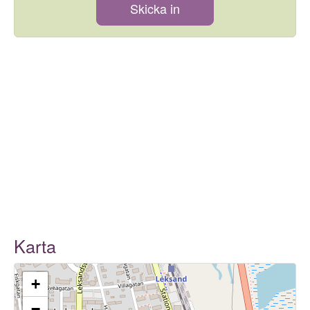
Skicka in
Karta
+
−