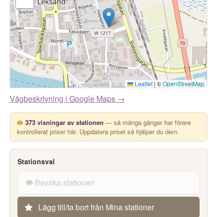
Leaflet
|
©
OpenStreetMap
Vägbeskrivning i Google Maps →
373 visningar av stationen
— så många gånger har förare
kontrollerat priser här. Uppdatera priset så hjälper du dem.
Stationsval
👁️ Bevaka stationen
Lägg till/ta bort från Mina stationer