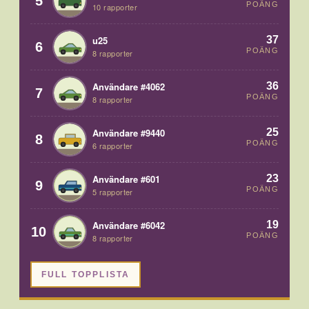
5
POÄNG
10 rapporter
37
u25
6
POÄNG
8 rapporter
36
Användare #4062
7
POÄNG
8 rapporter
25
Användare #9440
8
POÄNG
6 rapporter
23
Användare #601
9
POÄNG
5 rapporter
19
Användare #6042
10
POÄNG
8 rapporter
FULL TOPPLISTA