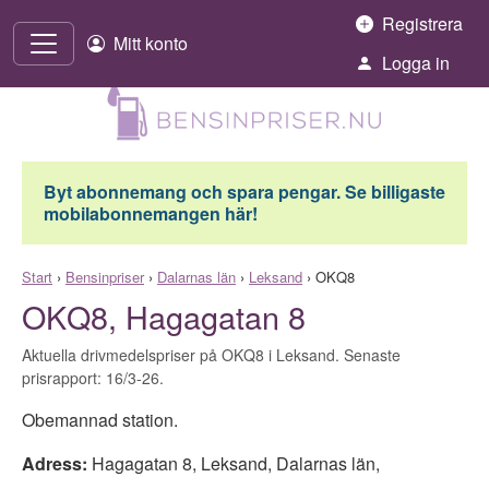
Hoppa till innehåll
Registrera
Mitt konto
Logga in
Byt abonnemang och spara pengar. Se billigaste
mobilabonnemangen här!
Start
›
Bensinpriser
›
Dalarnas län
›
Leksand
›
OKQ8
OKQ8, Hagagatan 8
Aktuella drivmedelspriser på OKQ8 i Leksand. Senaste
prisrapport: 16/3-26.
Obemannad station.
Adress:
Hagagatan 8
,
Leksand
,
Dalarnas län
,