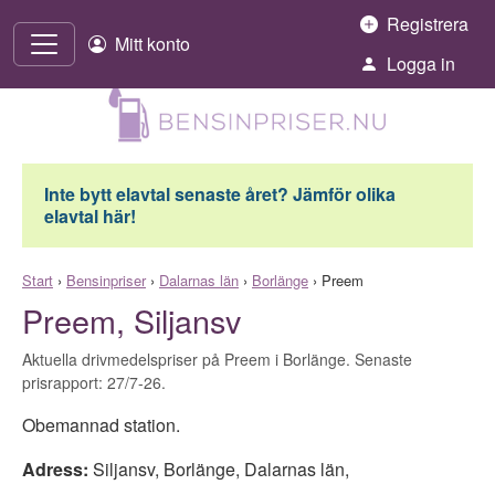
Hoppa till innehåll
Registrera
Mitt konto
Logga in
Inte bytt elavtal senaste året? Jämför olika
elavtal här!
Start
›
Bensinpriser
›
Dalarnas län
›
Borlänge
›
Preem
Preem, Siljansv
Aktuella drivmedelspriser på Preem i Borlänge. Senaste
prisrapport: 27/7-26.
Obemannad station.
Adress:
Siljansv
,
Borlänge
,
Dalarnas län
,