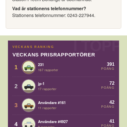
Vad är stationens telefonnummer?
Stationens telefonnummer: 0243-227944.
VECKANS RANKING
VECKANS PRISRAPPORTÖRER
391
231
1
POÄNG
167 rapporter
72
jp-1
2
POÄNG
17 rapporter
42
Användare #161
3
POÄNG
11 rapporter
41
Användare #4927
4
POÄNG
9 rapporter