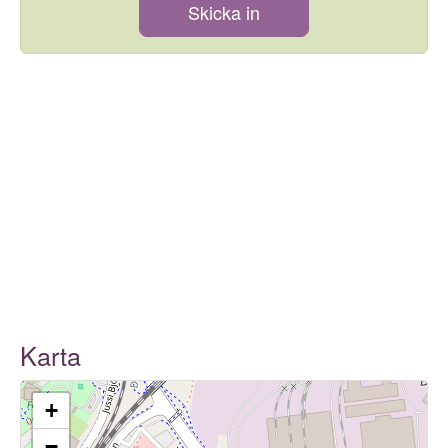
Skicka in
Karta
+
−