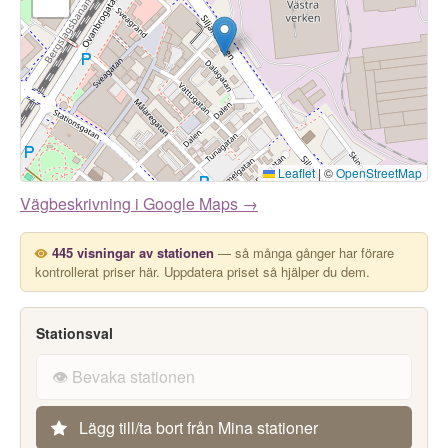
Leaflet
|
©
OpenStreetMap
Vägbeskrivning i Google Maps →
445 visningar av stationen
— så många gånger har förare
kontrollerat priser här. Uppdatera priset så hjälper du dem.
Stationsval
👁️ Bevaka stationen
Lägg till/ta bort från Mina stationer