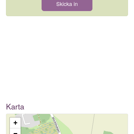
Skicka in
Karta
+
−