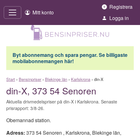
Hoppa till innehåll
Registrera
Mitt konto
Logga in
Byt abonnemang och spara pengar. Se billigaste
mobilabonnemangen här!
Start
›
Bensinpriser
›
Blekinge län
›
Karlskrona
›
din-X
din-X, 373 54 Senoren
Aktuella drivmedelspriser på din-X i Karlskrona. Senaste
prisrapport: 3/8-26.
Obemannad station.
Adress:
373 54 Senoren
,
Karlskrona
,
Blekinge län
,