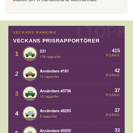
VECKANS RANKING
VECKANS PRISRAPPORTÖRER
415
231
1
POÄNG
178 rapporter
42
Användare #161
2
POÄNG
11 rapporter
37
Användare #3736
3
POÄNG
10 rapporter
37
Användare #8255
4
POÄNG
5 rapporter
33
Användare #5552