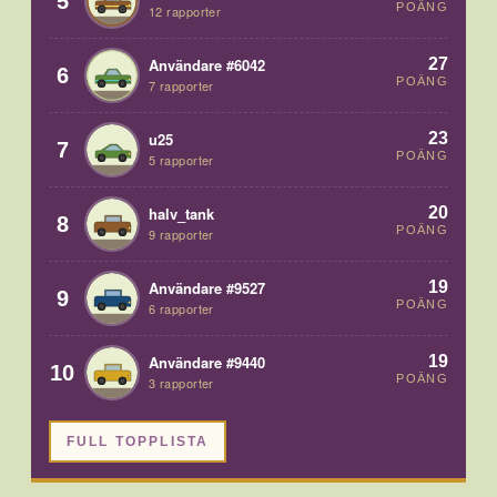
5
POÄNG
12 rapporter
27
Användare #6042
6
POÄNG
7 rapporter
23
u25
7
POÄNG
5 rapporter
20
halv_tank
8
POÄNG
9 rapporter
19
Användare #9527
9
POÄNG
6 rapporter
19
Användare #9440
10
POÄNG
3 rapporter
FULL TOPPLISTA